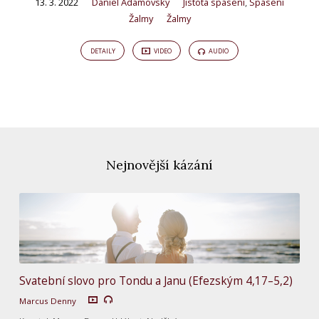
13. 3. 2022
Daniel Adamovský
Jistota spasení
,
Spasení
Žalmy
Žalmy
DETAILY
VIDEO
AUDIO
Nejnovější kázání
Svatební slovo pro Tondu a Janu (Efezským 4,17–5,2)
Marcus Denny