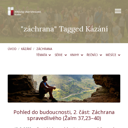
"záchrana" Tagged Kázání
ÚVOD
/
KÁZÁNÍ
/
ZÁCHRANA
TÉMATA
SÉRIE
KNIHY
ŘEČNÍCI
MĚSÍCE
"záchrana"
Tagged
Kázání
Pohled do budoucnosti, 2. část: Záchrana
spravedlivého (Žalm 37,23–40)