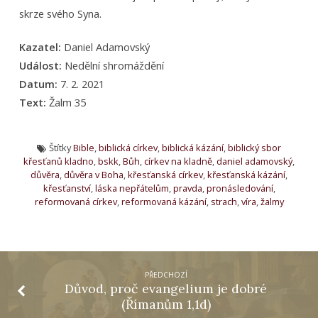
skrze svého Syna.
Kazatel:
Daniel Adamovský
Událost:
Nedělní shromáždění
Datum:
7. 2. 2021
Text:
Žalm 35
Štítky
Bible
,
biblická církev
,
biblická kázání
,
biblický sbor
křesťanů kladno
,
bskk
,
Bůh
,
církev na kladně
,
daniel adamovský
,
důvěra
,
důvěra v Boha
,
křesťanská církev
,
křesťanská kázání
,
křesťanství
,
láska nepřátelům
,
pravda
,
pronásledování
,
reformovaná církev
,
reformovaná kázání
,
strach
,
víra
,
žalmy
PŘEDCHOZÍ
Důvod, proč evangelium je dobré
(Římanům 1,1d)