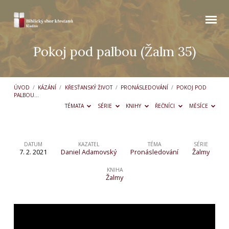
Pokoj pod palbou (Žalm 35)
ÚVOD
/
KÁZÁNÍ
/
KŘESŤANSKÝ ŽIVOT
/
PRONÁSLEDOVÁNÍ
/
POKOJ POD
PALBOU…
TÉMATA
SÉRIE
KNIHY
ŘEČNÍCI
MĚSÍCE
DATUM
KAZATEL
TÉMA
SÉRIE
7. 2. 2021
Daniel Adamovský
Pronásledování
Žalmy
Pokoj
pod
KNIHA
Žalmy
palbou
(Žalm
35)