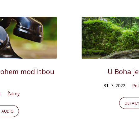
 Bohem modlitbou
U Boha je
31. 7. 2022
Pet
a
Žalmy
DETAIL
AUDIO