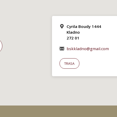
Cyrila Boudy 1444
Kladno
272 01
bskkladno@gmail.com
TRASA