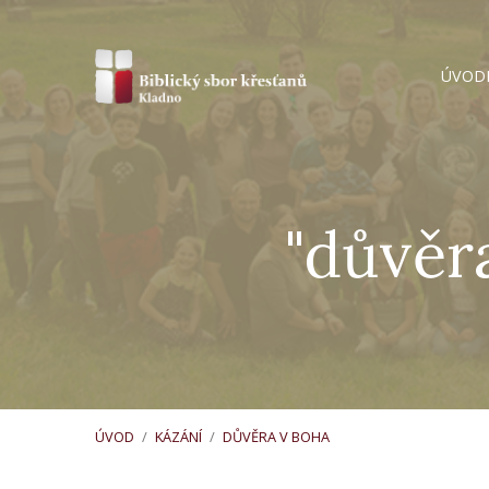
ÚVOD
"důvěr
ÚVOD
/
KÁZÁNÍ
/
DŮVĚRA V BOHA