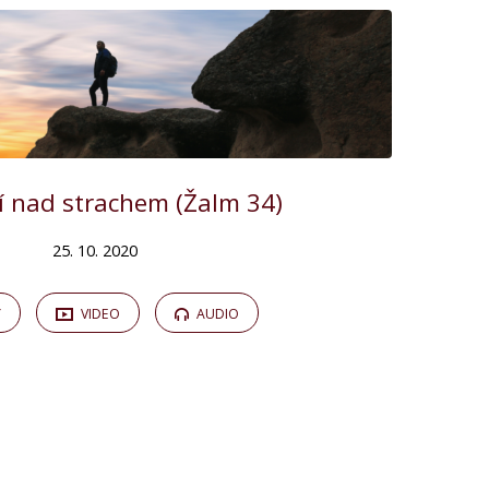
ví nad strachem (Žalm 34)
25. 10. 2020
Y
VIDEO
AUDIO