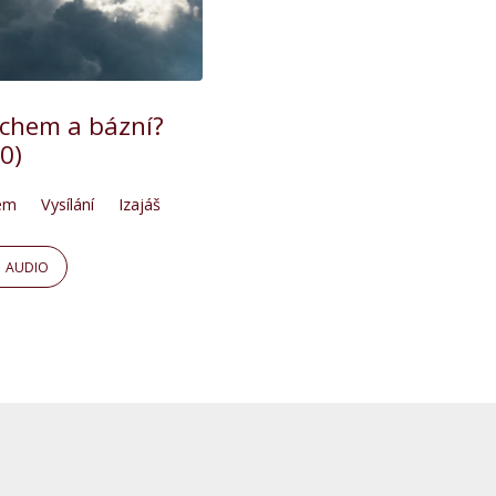
rachem a bázní?
10)
em
Vysílání
Izajáš
AUDIO