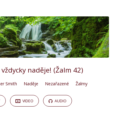
 vždycky naděje! (Žalm 42)
er Smith
Naděje
Nezařazené
Žalmy
Y
VIDEO
AUDIO