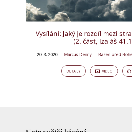
Vysílání: Jaký je rozdíl mezi st
(2. část, Izaiáš 41,
20. 3. 2020
Marcus Denny
Bázeň před Boh
DETAILY
VIDEO