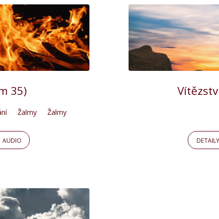
m 35)
Vítězst
ní
Žalmy
Žalmy
AUDIO
DETAIL