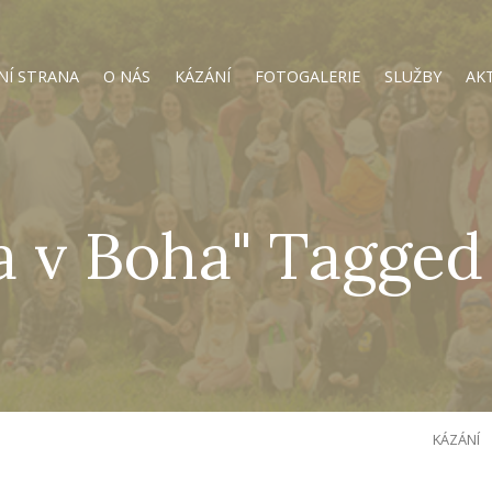
NÍ STRANA
O NÁS
KÁZÁNÍ
FOTOGALERIE
SLUŽBY
AK
a v Boha" Tagged
KÁZÁNÍ