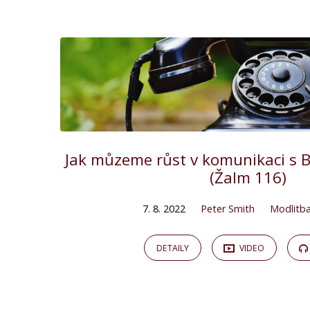
"důvěra
v
Boha"
Tagged
Jak můzeme růst v komunikaci s
(Žalm 116)
Kázání
7. 8. 2022
Peter Smith
Modlitb
DETAILY
VIDEO