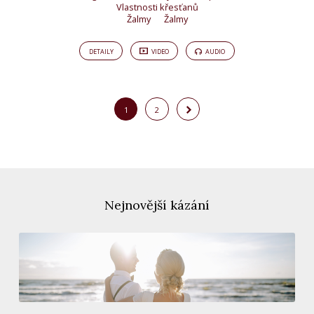
Vlastnosti křesťanů
Žalmy
Žalmy
DETAILY
VIDEO
AUDIO
1
2
Nejnovější kázání