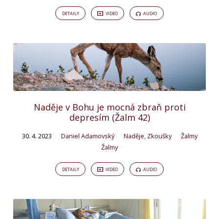
DETAILY
VIDEO
AUDIO
Naděje v Bohu je mocná zbraň proti
depresím (Žalm 42)
30. 4. 2023
Daniel Adamovský
Naděje
,
Zkoušky
Žalmy
Žalmy
DETAILY
VIDEO
AUDIO