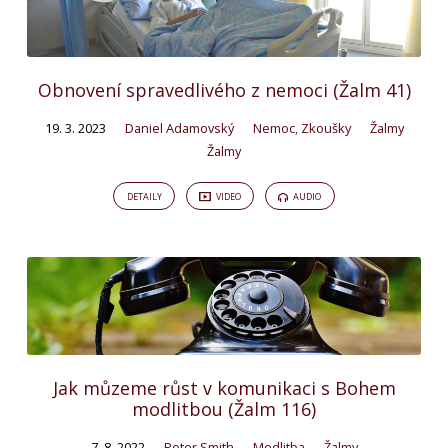
Obnovení spravedlivého z nemoci (Žalm 41)
19. 3. 2023
Daniel Adamovský
Nemoc
,
Zkoušky
Žalmy
Žalmy
DETAILY
VIDEO
AUDIO
Jak můzeme růst v komunikaci s Bohem
modlitbou (Žalm 116)
7. 8. 2022
Peter Smith
Modlitba
Žalmy