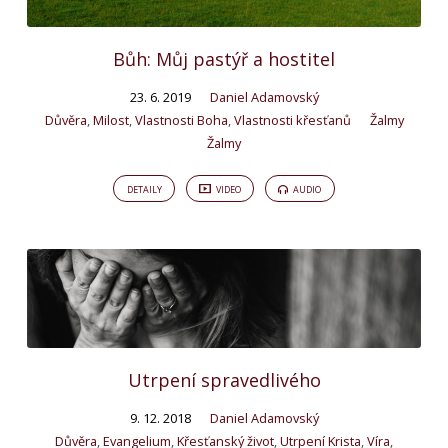
Bůh: Můj pastýř a hostitel
23. 6. 2019
Daniel Adamovský
Důvěra
,
Milost
,
Vlastnosti Boha
,
Vlastnosti křesťanů
Žalmy
Žalmy
DETAILY
VIDEO
AUDIO
Utrpení spravedlivého
9. 12. 2018
Daniel Adamovský
Důvěra
,
Evangelium
,
Křesťanský život
,
Utrpení Krista
,
Víra
,