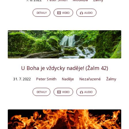
DETAILY
VIDEO
AUDIO
U Boha je vždycky naděje! (Žalm 42)
31. 7. 2022
Peter Smith
Naděje
Nezařazené
Žalmy
DETAILY
VIDEO
AUDIO