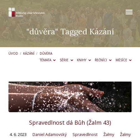
"důvěra" Tagged Kázání
ÚVOD
/
KÁZÁNÍ
/
DŮVĚRA
TÉMATA
SÉRIE
KNIHY
ŘEČNÍCI
MĚSÍCE
"důvěra"
Tagged
Kázání
Spravedlnost dá Bůh (Žalm 43)
4. 6. 2023
Daniel Adamovský
Spravedlnost
Žalmy
Žalmy