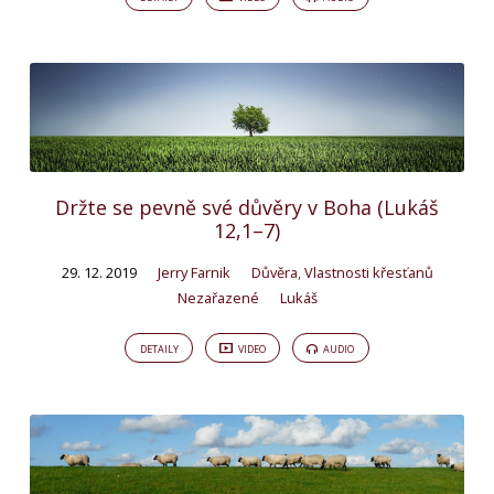
Držte se pevně své důvěry v Boha (Lukáš
12,1–7)
29. 12. 2019
Jerry Farnik
Důvěra
,
Vlastnosti křesťanů
Nezařazené
Lukáš
DETAILY
VIDEO
AUDIO