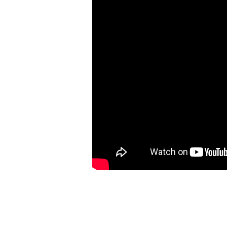
Boží
slovo
zpaměti?
(Různé
texty)