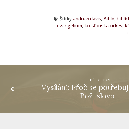
Štítky
andrew davis
,
Bible
,
biblic
evangelium
,
křesťanská církev
,
k
PŘEDCHOZÍ
Vysílání: Přoč se potřebu
Boží slovo…