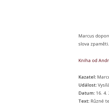
Marcus doporu
slova zpaměti.
Kniha od Andr
Kazatel:
Marc
Událost:
Vysíl
Datum:
16. 4.
Text:
Různé t