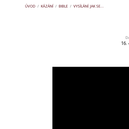
ÚVOD
/
KÁZÁNÍ
/
BIBLE
/
VYSÍLÁNÍ: JAK SE…
D
16. 
Vysílání:
Jak
se
můžeme
učit