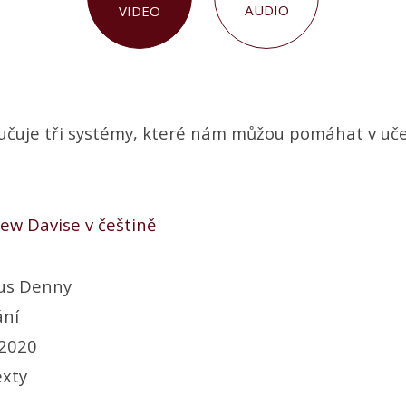
AUDIO
VIDEO
čuje tři systémy, které nám můžou pomáhat v uče
ew Davise v češtině
us Denny
ání
 2020
exty