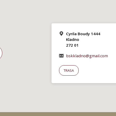
Cyrila Boudy 1444
Kladno
272 01
bskkladno@gmail.com
TRASA