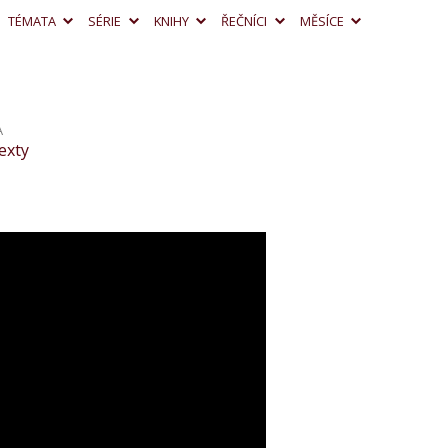
TÉMATA
SÉRIE
KNIHY
ŘEČNÍCI
MĚSÍCE
A
exty