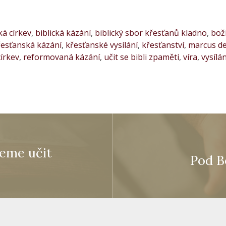
ká církev
,
biblická kázání
,
biblický sbor křesťanů kladno
,
boží
řesťanská kázání
,
křesťanské vysílání
,
křesťanství
,
marcus d
církev
,
reformovaná kázání
,
učit se bibli zpaměti
,
víra
,
vysílán
jeme učit
Pod B