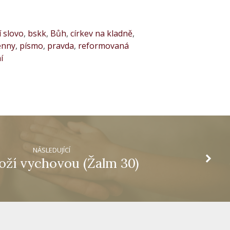
 slovo
,
bskk
,
Bůh
,
církev na kladně
,
enny
,
písmo
,
pravda
,
reformovaná
í
NÁSLEDUJÍCÍ
oží vychovou (Žalm 30)