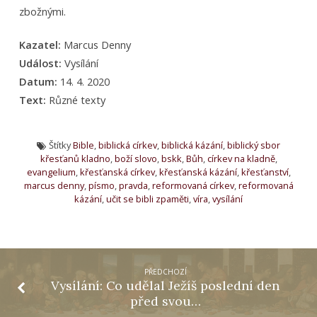
zbožnými.
Kazatel:
Marcus Denny
Událost:
Vysílání
Datum:
14. 4. 2020
Text:
Různé texty
Štítky
Bible
,
biblická církev
,
biblická kázání
,
biblický sbor
křesťanů kladno
,
boží slovo
,
bskk
,
Bůh
,
církev na kladně
,
evangelium
,
křesťanská církev
,
křesťanská kázání
,
křesťanství
,
marcus denny
,
písmo
,
pravda
,
reformovaná církev
,
reformovaná
kázání
,
učit se bibli zpaměti
,
víra
,
vysílání
PŘEDCHOZÍ
Vysílání: Co udělal Ježíš poslední den
před svou…