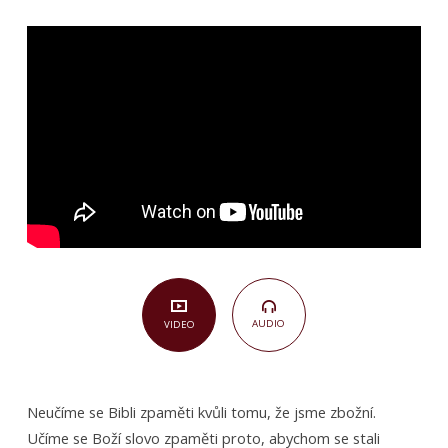
potřebujeme
učit
Boží
slovo
zpaměti?
(Různé
texty)
AUDIO
VIDEO
Neučíme se Bibli zpaměti kvůli tomu, že jsme zbožní.
Učíme se Boží slovo zpaměti proto, abychom se stali