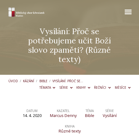
Vysílání: Přoč se
potřebujeme učit Boží
slovo zpaměti? (Různé
texty)
ÚVOD
/
KÁZÁNÍ
/
BIBLE
/
VYSÍLÁNÍ: PŘOČ SE…
TÉMATA
SÉRIE
KNIHY
ŘEČNÍCI
MĚSÍCE
DATUM
KAZATEL
TÉMA
SÉRIE
14. 4. 2020
Marcus Denny
Bible
Vysílání
Vysílání:
Přoč
KNIHA
Různé texty
se