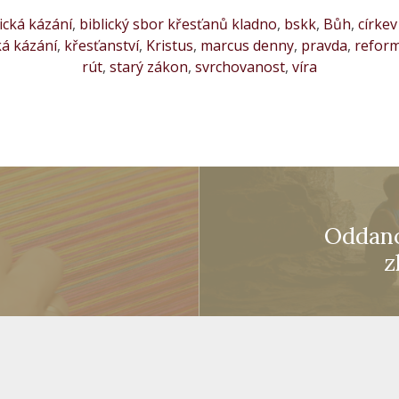
ická kázání
,
biblický sbor křesťanů kladno
,
bskk
,
Bůh
,
církev
á kázání
,
křesťanství
,
Kristus
,
marcus denny
,
pravda
,
reform
rút
,
starý zákon
,
svrchovanost
,
víra
Oddano
z