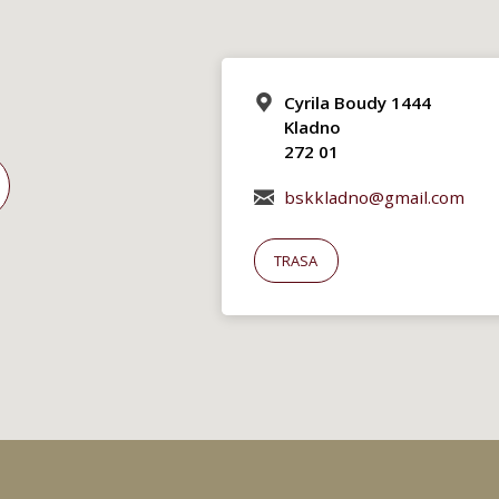
Cyrila Boudy 1444
Kladno
272 01
bskkladno@gmail.com
TRASA