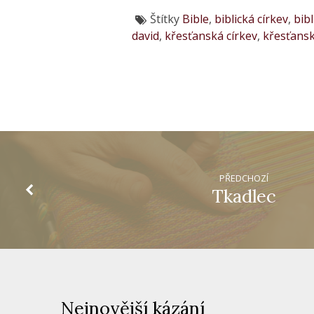
Štítky
Bible
,
biblická církev
,
bibl
david
,
křesťanská církev
,
křesťansk
PŘEDCHOZÍ
Tkadlec
Nejnovější kázání