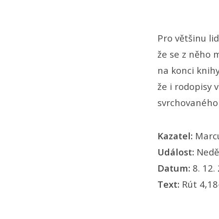
Pro většinu li
že se z něho 
na konci knihy 
že i rodopisy 
svrchovaného 
Kazatel:
Marc
Událost:
Neděl
Datum:
8. 12.
Text:
Rút 4,18