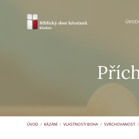
ÚVOD
Přích
ÚVOD
/
KÁZÁNÍ
/
VLASTNOSTI BOHA
/
SVRCHOVANOST
/