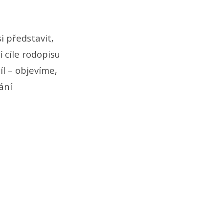
i představit,
 cíle rodopisu
cíl – objevíme,
ání