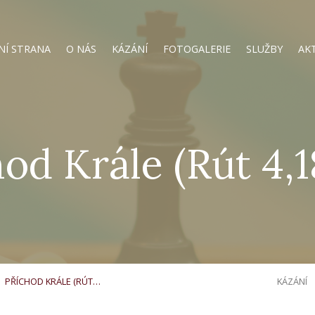
NÍ STRANA
O NÁS
KÁZÁNÍ
FOTOGALERIE
SLUŽBY
AK
od Krále (Rút 4,
PŘÍCHOD KRÁLE (RÚT…
KÁZÁNÍ