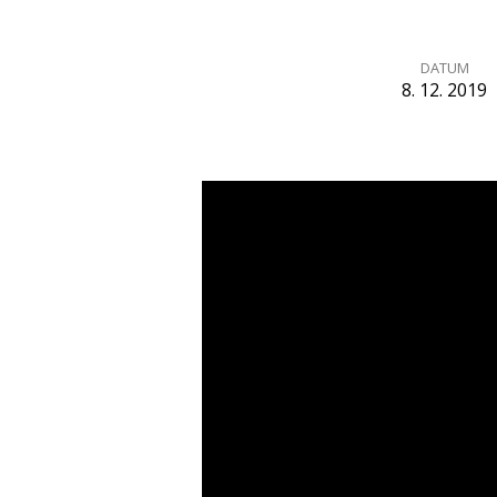
DATUM
8. 12. 2019
Příchod
Krále
(Rút
4,18–
22)