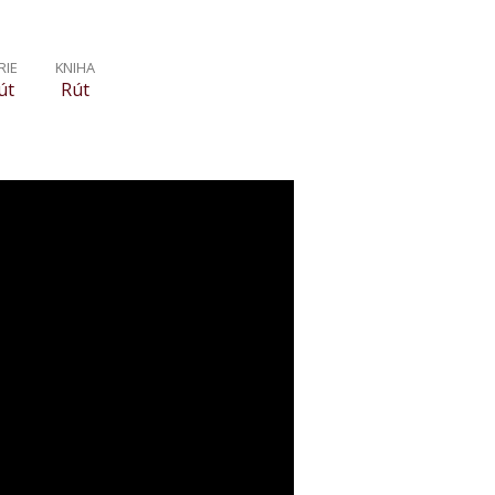
RIE
KNIHA
út
Rút