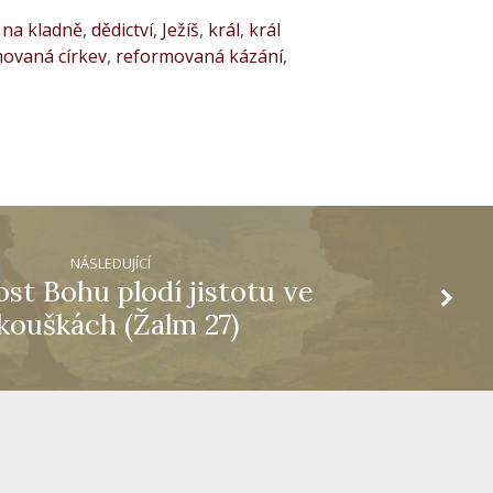
 na kladně
,
dědictví
,
Ježíš
,
král
,
král
ovaná církev
,
reformovaná kázání
,
NÁSLEDUJÍCÍ
st Bohu plodí jistotu ve
kouškách (Žalm 27)