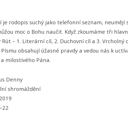
dí je rodopis suchý jako telefonní seznam, neumějí s
můžou moc o Bohu naučit. Když zkoumáme tři hlavní
Rút – 1. Literární cíl, 2. Duchovní cíl a 3. Vrcholný 
v Písmu obsahují úžasné pravdy a vedou nás k uctív
a milostivého Pána.
us Denny
ní shromáždění
 2019
–22