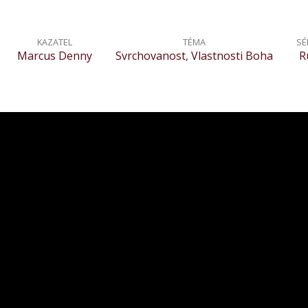
KAZATEL
TÉMA
SÉ
Marcus Denny
Svrchovanost
,
Vlastnosti Boha
R