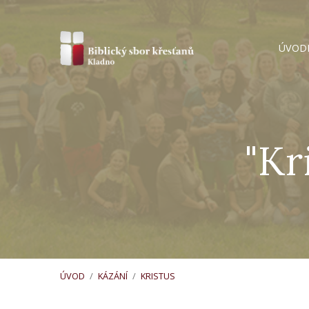
ÚVOD
"Kr
ÚVOD
/
KÁZÁNÍ
/
KRISTUS