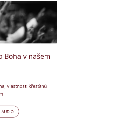
ho Boha v našem
ha
,
Vlastnosti křesťanů
ým
AUDIO