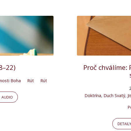
18–22)
Proč chválíme: 
tnosti Boha
Rút
Rút
Doktrína
,
Duch Svatý
,
J
AUDIO
P
DETAIL