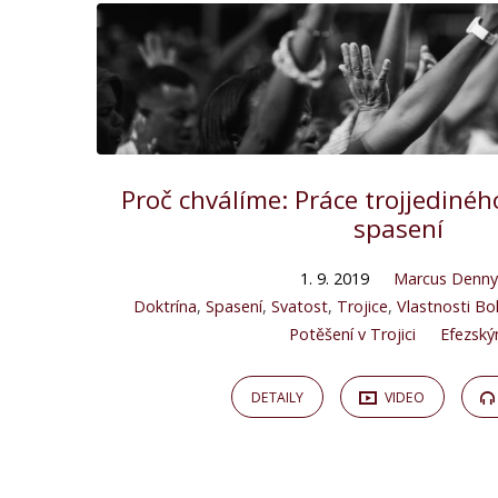
Proč chválíme: Práce trojjediné
spasení
1. 9. 2019
Marcus Denny
Doktrína
,
Spasení
,
Svatost
,
Trojice
,
Vlastnosti Bo
Potěšení v Trojici
Efezsk
DETAILY
VIDEO