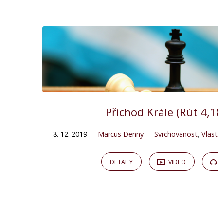
"Kristus"
Tagged
Kázání
Příchod Krále (Rút 4,
8. 12. 2019
Marcus Denny
Svrchovanost
,
Vlas
DETAILY
VIDEO