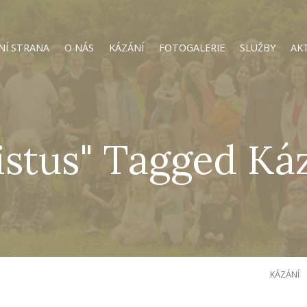
NÍ STRANA
O NÁS
KÁZÁNÍ
FOTOGALERIE
SLUŽBY
AK
istus" Tagged Ká
KÁZÁNÍ