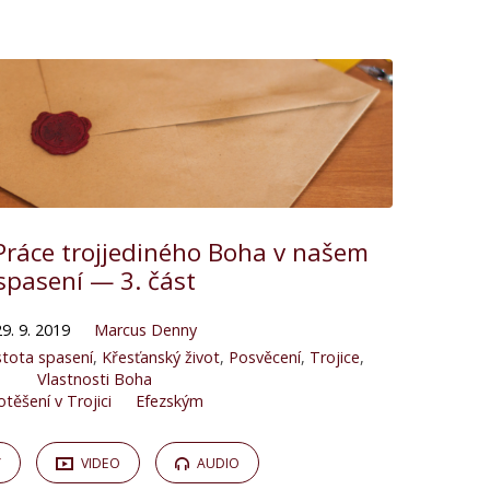
Práce trojjediného Boha v našem
spasení — 3. část
29. 9. 2019
Marcus Denny
istota spasení
,
Křesťanský život
,
Posvěcení
,
Trojice
,
Vlastnosti Boha
otěšení v Trojici
Efezským
Y
VIDEO
AUDIO