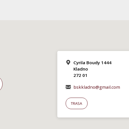
Cyrila Boudy 1444
Kladno
272 01
bskkladno@gmail.com
TRASA