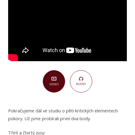
II
(Různé
texty)
AUDIO
VIDEO
Pokračujeme dál ve studiu o pěti kritických elementech
pokory. Už jsme probírali první dva body.
Třetí a čtvrtý jsou: