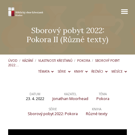
Sborový pobyt 2022:
Pokora II (Různé texty)
ÚVOD
/
KÁZÁNÍ
/
VLASTNOSTI KŘESŤANŮ
/
POKORA
/
SBOROVÝ POBYT
2022:…
TÉMATA
SÉRIE
KNIHY
ŘEČNÍCI
MĚSÍCE
DATUM
KAZATEL
TÉMA
23. 4. 2022
Jonathan Moorhead
Pokora
Sborový
pobyt
SÉRIE
KNIHA
Sborový pobyt 2022: Pokora
Různé texty
2022:
Pokora