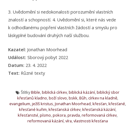
3. Uvědomění si nedokonalosti porozumění vlastních
znalostí a schopností. 4. Uvědomění si, které nás vede
k odhodlanému popření vlastních žádostí a smyslu pro
láskyplné budování druhých naší službou.
Kazatel:
Jonathan Moorhead
Událost:
Sborový pobyt 2022
Datum:
23. 4. 2022
Text:
Různé texty
Štítky
Bible
,
biblická církev
,
biblická kázání
,
biblický sbor
křesťanů kladno
,
boží slovo
,
bskk
,
Bůh
,
církev na kladně
,
evangelium
,
ježíš kristus
,
Jonathan Moorhead
,
křesťan
,
křesťané
,
křesťané kuřim
,
křesťanská církev
,
křesťanská kázání
,
křesťanství
,
písmo
,
pokora
,
pravda
,
reformovaná církev
,
reformovaná kázání
,
víra
,
vlastnosti křesťana