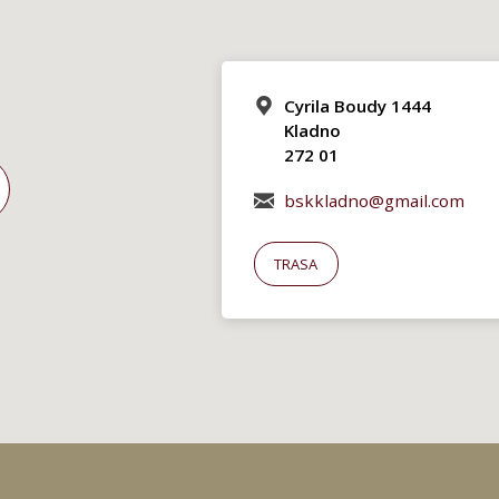
Cyrila Boudy 1444
Kladno
272 01
bskkladno@gmail.com
TRASA