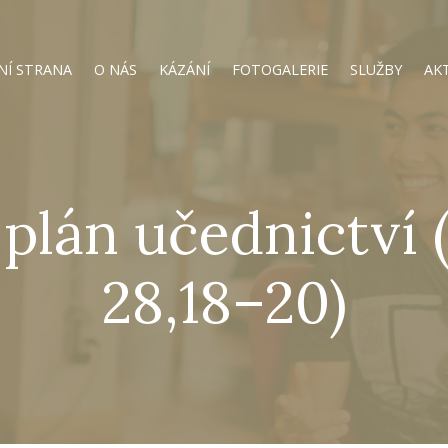
NÍ STRANA
O NÁS
KÁZÁNÍ
FOTOGALERIE
SLUŽBY
AK
 plán učednictví
28,18–20)