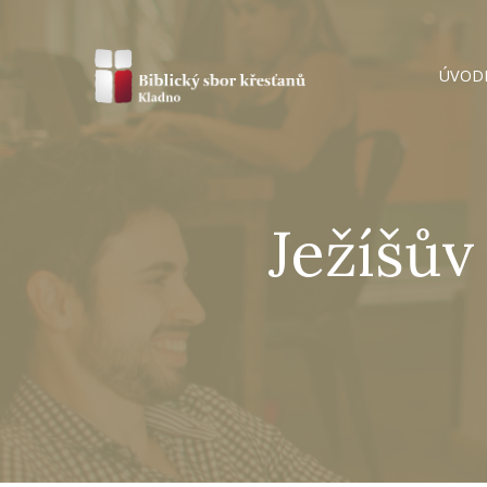
ÚVOD
Ježíšův