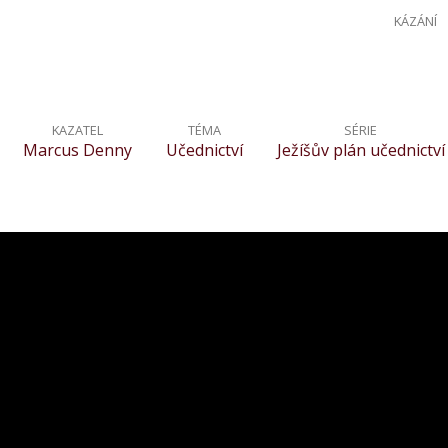
KÁZÁNÍ
KAZATEL
TÉMA
SÉRIE
Marcus Denny
Učednictví
Ježíšův plán učednictví