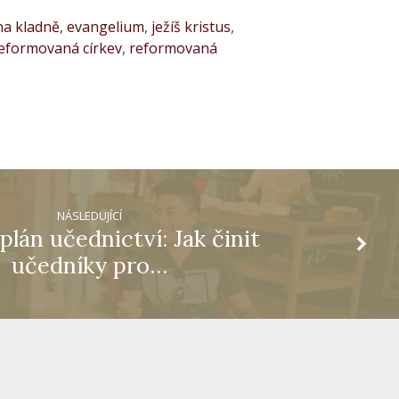
na kladně
,
evangelium
,
ježíš kristus
,
eformovaná církev
,
reformovaná
NÁSLEDUJÍCÍ
plán učednictví: Jak činit
učedníky pro…