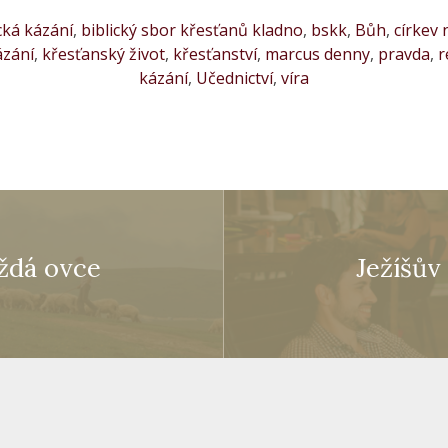
cká kázání
,
biblický sbor křesťanů kladno
,
bskk
,
Bůh
,
církev 
ázání
,
křesťanský život
,
křesťanství
,
marcus denny
,
pravda
,
r
kázání
,
Učednictví
,
víra
aždá ovce
Ježíšův 