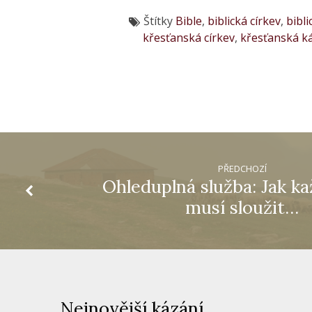
Štítky
Bible
,
biblická církev
,
bibli
křesťanská církev
,
křesťanská k
PŘEDCHOZÍ
Ohleduplná služba: Jak k
musí sloužit…
Nejnovější kázání