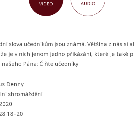
AUDIO
VIDEO
dní slova učedníkům jsou známá. Většina z nás si a
že je v nich jenom jedno přikázání, které je také 
 našeho Pána: Čiňte učedníky.
us Denny
lní shromáždění
 2020
28,18–20