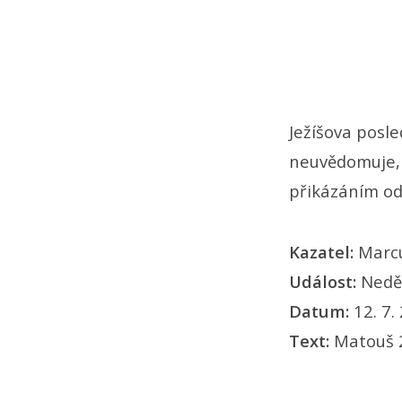
Ježíšova posle
neuvědomuje, 
přikázáním od
Kazatel:
Marc
Událost:
Nedě
Datum:
12. 7.
Text:
Matouš 