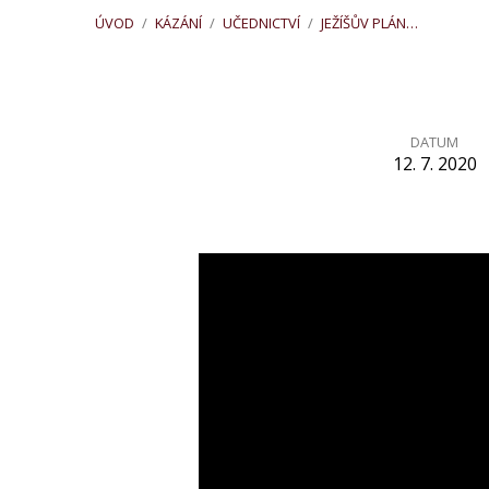
ÚVOD
/
KÁZÁNÍ
/
UČEDNICTVÍ
/
JEŽÍŠŮV PLÁN…
DATUM
12. 7. 2020
Ježíšův
plán
učednictví
(Matouš
28,18–