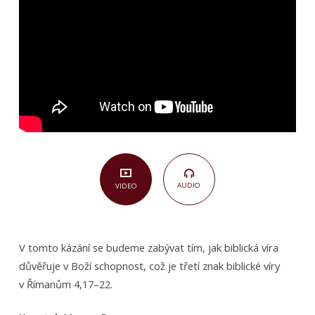
(Římanům
4,17c)
AUDIO
VIDEO
V tomto kázání se budeme zabývat tím, jak biblická víra
důvěřuje v Boží schopnost, což je třetí znak biblické víry
v Římanům 4,17–22.