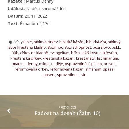
Kazatel:
Marcus Denny
Událost:
Nedělní shromáždění
Datum:
20. 11. 2022
Text:
Římanům 4,17c
Štítky
Bible
,
biblická církev
,
biblická kázání
,
biblická víra
,
biblický
sbor křesťanů kladno
,
Boží moc
,
Boží schopnost
,
boží slovo
,
bskk
,
Bůh
,
církev na kladně
,
evangelium
,
hřích
,
ježíš kristus
,
křesťan
,
křesťanská církev
,
křesťanská kázání
,
křesťanství
,
list římanům
,
marcus denny
,
milost
,
naděje
,
ospravedlnění
,
písmo
,
pravda
,
reformovaná církev
,
reformovaná kázání
,
římanům
,
spása
,
spasení
,
spravedlnost
,
víra
PŘEDCHOZÍ
Radost na dosah (Žalm 40)