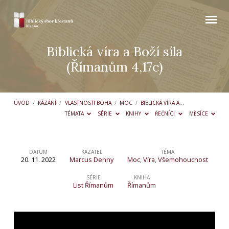
Biblická víra a Boží síla
(Římanům 4,17c)
ÚVOD
/
KÁZÁNÍ
/
VLASTNOSTI BOHA
/
MOC
/
BIBLICKÁ VÍRA A…
TÉMATA
SÉRIE
KNIHY
ŘEČNÍCI
MĚSÍCE
DATUM
KAZATEL
TÉMA
20. 11. 2022
Marcus Denny
Moc
,
Víra
,
Všemohoucnost
Biblická
víra
SÉRIE
KNIHA
List Římanům
Římanům
a
Boží
síla