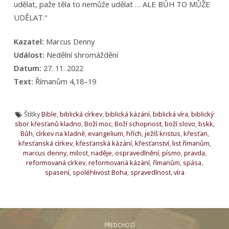
udělat, paže těla to nemůže udělat … ALE BŮH TO MŮŽE
UDĚLAT.“
Kazatel:
Marcus Denny
Událost:
Nedělní shromáždění
Datum:
27. 11. 2022
Text:
Římanům 4,18–19
Štítky
Bible
,
biblická církev
,
biblická kázání
,
biblická víra
,
biblický
sbor křesťanů kladno
,
Boží moc
,
Boží schopnost
,
boží slovo
,
bskk
,
Bůh
,
církev na kladně
,
evangelium
,
hřích
,
ježíš kristus
,
křesťan
,
křesťanská církev
,
křesťanská kázání
,
křesťanství
,
list římanům
,
marcus denny
,
milost
,
naděje
,
ospravedlnění
,
písmo
,
pravda
,
reformovaná církev
,
reformovaná kázání
,
římanům
,
spása
,
spasení
,
spoléhlivost Boha
,
spravedlnost
,
víra
PŘEDCHOZÍ