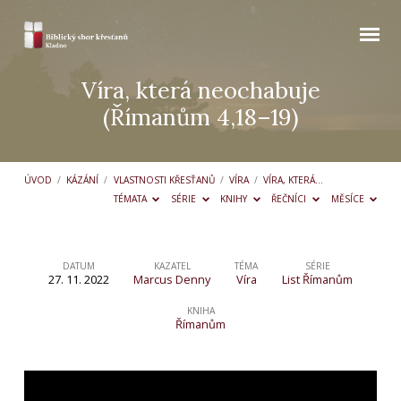
Víra, která neochabuje
(Římanům 4,18–19)
ÚVOD
/
KÁZÁNÍ
/
VLASTNOSTI KŘESŤANŮ
/
VÍRA
/
VÍRA, KTERÁ…
TÉMATA
SÉRIE
KNIHY
ŘEČNÍCI
MĚSÍCE
DATUM
KAZATEL
TÉMA
SÉRIE
27. 11. 2022
Marcus Denny
Víra
List Římanům
Víra,
která
KNIHA
Římanům
neochabuje
(Římanům
4,18–