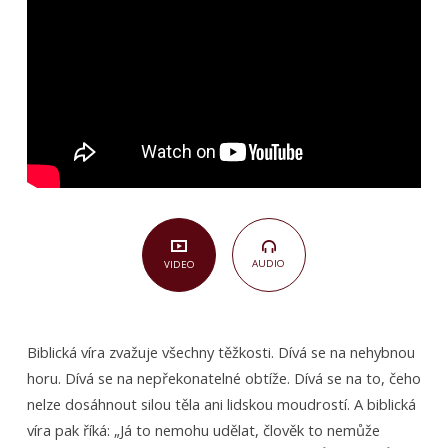
19)
AUDIO
VIDEO
Biblická víra zvažuje všechny těžkosti. Dívá se na nehybnou
horu. Dívá se na nepřekonatelné obtíže. Dívá se na to, čeho
nelze dosáhnout silou těla ani lidskou moudrostí. A biblická
víra pak říká: „Já to nemohu udělat, člověk to nemůže