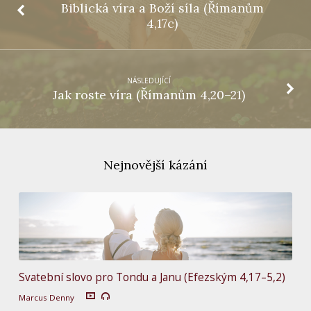
Biblická víra a Boží síla (Římanům
4,17c)
NÁSLEDUJÍCÍ
Jak roste víra (Římanům 4,20–21)
Nejnovější kázání
Svatební slovo pro Tondu a Janu (Efezským 4,17–5,2)
Marcus Denny