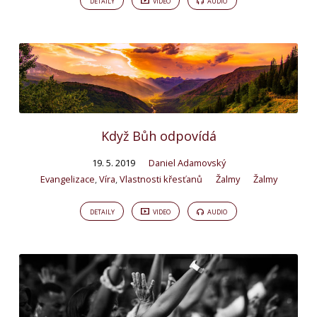
DETAILY
VIDEO
AUDIO
Když Bůh odpovídá
19. 5. 2019
Daniel Adamovský
Evangelizace
,
Víra
,
Vlastnosti křesťanů
Žalmy
Žalmy
DETAILY
VIDEO
AUDIO