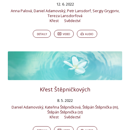
12. 6. 2022
Anna Palová
,
Daniel Adamovský
,
Petr Lansdorf
,
Sergiy Grygoriv
,
Tereza Lansdorfová
Křest
Svědectví
DETAILY
VIDEO
AUDIO
Křest Štěpničkových
8. 5. 2022
Daniel Adamovský
,
Kateřina Štěpničková
,
Štěpán Štěpnička (m)
,
Štěpán Štěpnička (st)
Křest
Svědectví