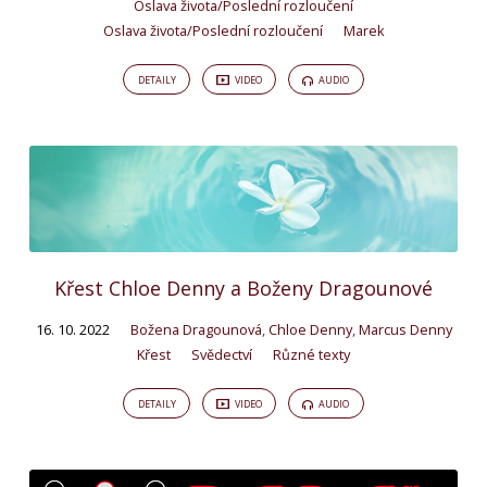
Oslava života/Poslední rozloučení
Oslava života/Poslední rozloučení
Marek
DETAILY
VIDEO
AUDIO
Křest Chloe Denny a Boženy Dragounové
16. 10. 2022
Božena Dragounová
,
Chloe Denny
,
Marcus Denny
Křest
Svědectví
Různé texty
DETAILY
VIDEO
AUDIO