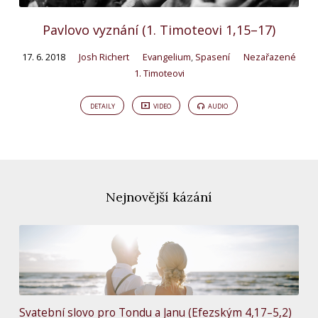
Pavlovo vyznání (1. Timoteovi 1,15–17)
17. 6. 2018
Josh Richert
Evangelium
,
Spasení
Nezařazené
1. Timoteovi
DETAILY
VIDEO
AUDIO
Nejnovější kázání
Svatební slovo pro Tondu a Janu (Efezským 4,17–5,2)