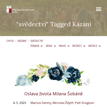
"svědectví" Tagged Kázání
ÚVOD
/
KÁZÁNÍ
/
SVĚDECTVÍ
TÉMATA
SÉRIE
KNIHY
ŘEČNÍCI
MĚSÍCE
"svědectví"
Tagged
Kázání
Oslava života Milana Šobáně
6. 5. 2023
Marcus Denny
,
Miroslav Ždych
,
Petr Dragoun