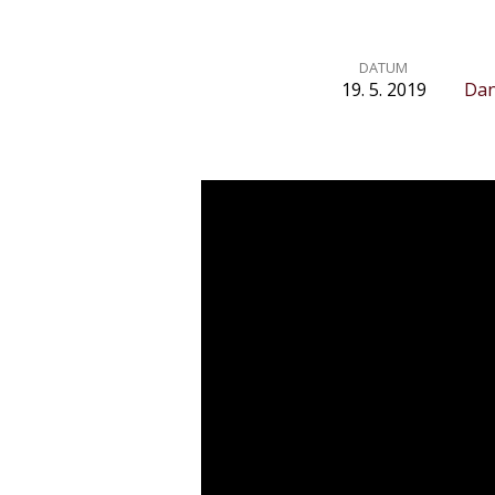
DATUM
19. 5. 2019
Dan
Když
Bůh
odpovídá