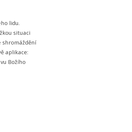
ho lidu.
žkou situaci
ve shromáždění
vě aplikace:
ávu Božího