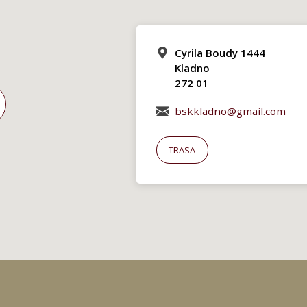
Cyrila Boudy 1444
Kladno
272 01
bskkladno@gmail.com
TRASA