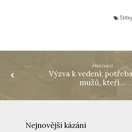
Štítk
PŘEDCHOZÍ
Výzva k vedení: potřeba
mužů, kteří…
Nejnovější kázání