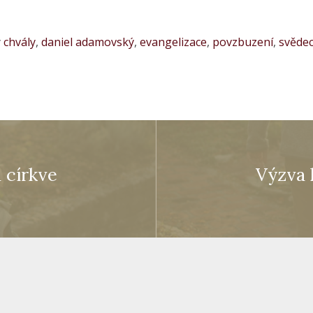
y
chvály
,
daniel adamovský
,
evangelizace
,
povzbuzení
,
svědec
 církve
Výzva 