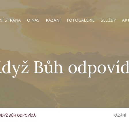
NÍ STRANA
O NÁS
KÁZÁNÍ
FOTOGALERIE
SLUŽBY
AK
dyž Bůh odpoví
KDYŽ BŮH ODPOVÍDÁ
KÁZÁNÍ