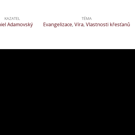
KAZATEL
TÉMA
iel Adamovský
Evangelizace
,
Víra
,
Vlastnosti křesťanů