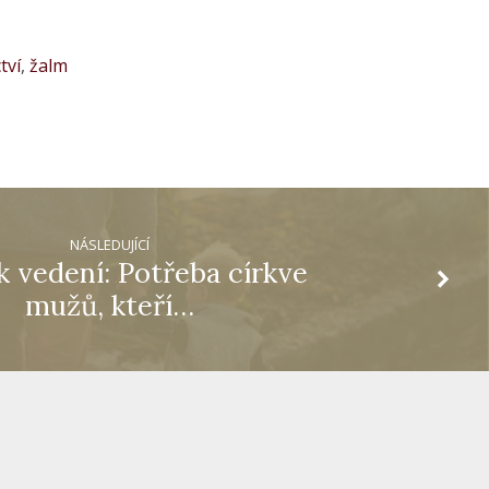
tví
,
žalm
NÁSLEDUJÍCÍ
k vedení: Potřeba církve
mužů, kteří…