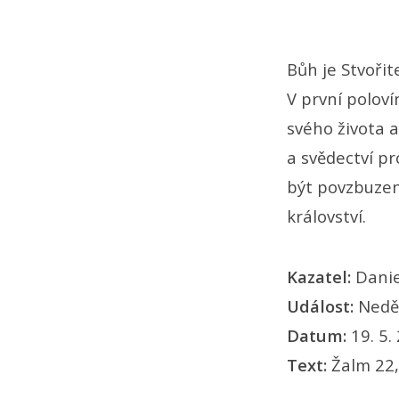
Bůh je Stvořit
V první poloví
svého života 
a svědectví pro
být povzbuzen
království.
Kazatel:
Dani
Událost:
Nedě
Datum:
19. 5.
Text:
Žalm 22