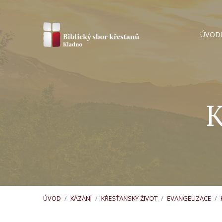
ÚVOD
K
ÚVOD
/
KÁZÁNÍ
/
KŘESŤANSKÝ ŽIVOT
/
EVANGELIZACE
/