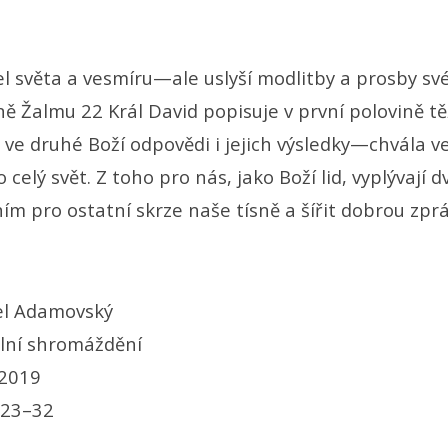
el světa a vesmíru—ale uslyší modlitby a prosby své
ně Žalmu 22 Král David popisuje v první polovině tě
a ve druhé Boží odpovědi i jejich výsledky—chvála 
 celý svět. Z toho pro nás, jako Boží lid, vyplývají d
ím pro ostatní skrze naše tísně a šířit dobrou zpr
el Adamovský
lní shromáždění
 2019
,23–32