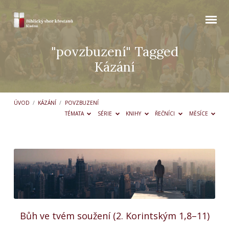
"povzbuzení" Tagged
Kázání
ÚVOD
/
KÁZÁNÍ
/
POVZBUZENÍ
TÉMATA
SÉRIE
KNIHY
ŘEČNÍCI
MĚSÍCE
"povzbuzení"
Tagged
Kázání
Bůh ve tvém soužení (2. Korintským 1,8–11)