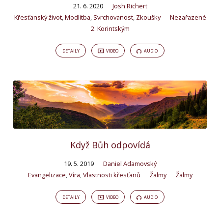
21. 6. 2020
Josh Richert
Křesťanský život
,
Modlitba
,
Svrchovanost
,
Zkoušky
Nezařazené
2. Korintským
DETAILY
VIDEO
AUDIO
Když Bůh odpovídá
19. 5. 2019
Daniel Adamovský
Evangelizace
,
Víra
,
Vlastnosti křesťanů
Žalmy
Žalmy
DETAILY
VIDEO
AUDIO