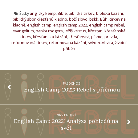
Štítky
anglický kemp
,
Bible
,
biblická církev
,
biblická kázání
,
biblický sbor křesťanů kladno
,
boží slovo
,
bskk
,
Bůh
,
církev na
kladně
,
english camp
,
english camp 2022
,
english camp rebel
,
evangelium
,
hanka rodgers
,
ježíš kristus
,
křesťan
,
křesťanská
církev
,
křesťanská kázání
,
křesťanství
,
písmo
,
pravda
,
reformovaná církev
,
reformovaná kázání
,
svědectví
,
víra
,
životní
příběh
PŘEDCHOZÍ
English Camp 2022: Rebel s příčinou
NÁSLEDUJÍCÍ
English Camp 2022: Analýza pohledů na
svět