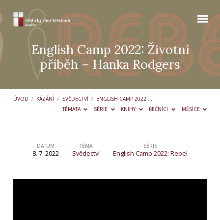
English Camp 2022: Životní
příběh – Hanka Rodgers
ÚVOD
/
KÁZÁNÍ
/
SVĚDECTVÍ
/
ENGLISH CAMP 2022:…
TÉMATA
SÉRIE
KNIHY
ŘEČNÍCI
MĚSÍCE
DATUM
TÉMA
SÉRIE
8. 7. 2022
Svědectví
English Camp 2022: Rebel
English
Camp
2022:
Životní
příběh