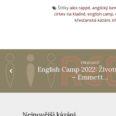
Štítky
alex rappé
,
anglický ke
církev na kladně
,
english camp
,
křesťanská kázání
,
k
PŘEDCHOZÍ
English Camp 2022: Život
– Emmett…
Nejnovější kázání