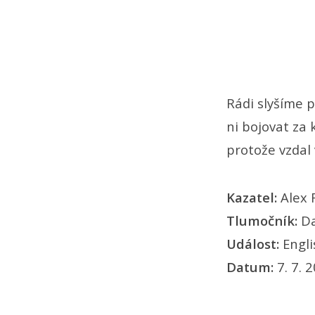
Rádi slyšíme p
ni bojovat za 
protože vzdal 
Kazatel:
Alex
Tlumočník:
Da
Událost:
Engl
Datum:
7. 7. 