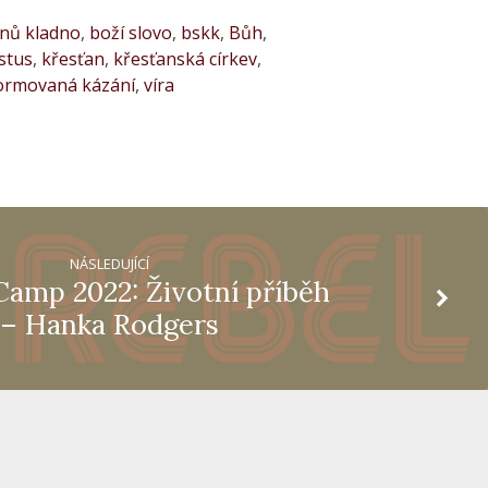
anů kladno
,
boží slovo
,
bskk
,
Bůh
,
istus
,
křesťan
,
křesťanská církev
,
ormovaná kázání
,
víra
NÁSLEDUJÍCÍ
Camp 2022: Životní příběh
– Hanka Rodgers