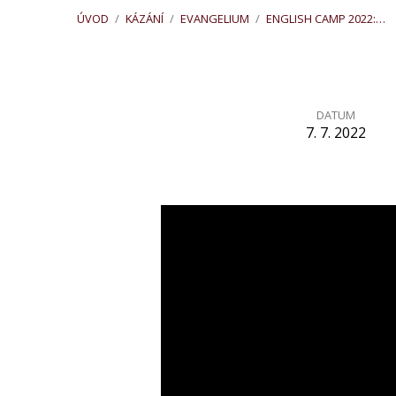
ÚVOD
/
KÁZÁNÍ
/
EVANGELIUM
/
ENGLISH CAMP 2022:…
DATUM
7. 7. 2022
English
Camp
2022:
Rebel
s příčinou