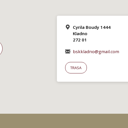
Cyrila Boudy 1444
Kladno
272 01
bskkladno@gmail.com
TRASA