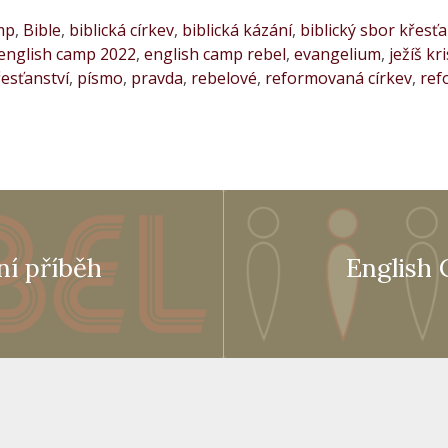
mp
,
Bible
,
biblická církev
,
biblická kázání
,
biblický sbor křesť
english camp 2022
,
english camp rebel
,
evangelium
,
ježíš kr
řesťanství
,
písmo
,
pravda
,
rebelové
,
reformovaná církev
,
ref
ní příběh
English 