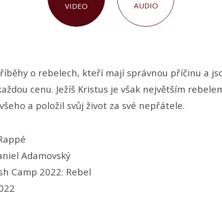
AUDIO
VIDEO
říběhy o rebelech, kteří mají správnou příčinu a js
každou cenu. Ježíš Kristus je však největším rebele
všeho a položil svůj život za své nepřátele.
 Rappé
niel Adamovský
ish Camp 2022: Rebel
2022