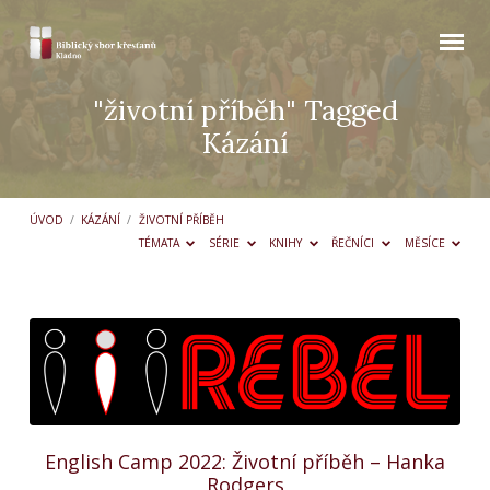
"životní příběh" Tagged
Kázání
ÚVOD
/
KÁZÁNÍ
/
ŽIVOTNÍ PŘÍBĚH
TÉMATA
SÉRIE
KNIHY
ŘEČNÍCI
MĚSÍCE
"životní
příběh"
Tagged
Kázání
English Camp 2022: Životní příběh – Hanka
Rodgers