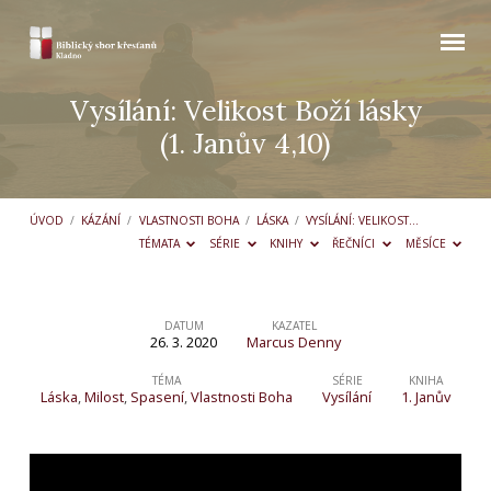
Vysílání: Velikost Boží lásky
(1. Janův 4,10)
ÚVOD
/
KÁZÁNÍ
/
VLASTNOSTI BOHA
/
LÁSKA
/
VYSÍLÁNÍ: VELIKOST…
TÉMATA
SÉRIE
KNIHY
ŘEČNÍCI
MĚSÍCE
DATUM
KAZATEL
26. 3. 2020
Marcus Denny
Vysílání:
Velikost
TÉMA
SÉRIE
KNIHA
Láska
,
Milost
,
Spasení
,
Vlastnosti Boha
Vysílání
1. Janův
Boží
lásky
(1.