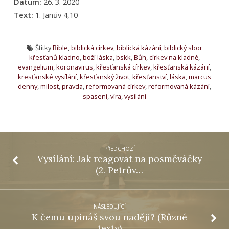
Datum:
26. 3. 2020
Text:
1. Janův 4,10
Štítky
Bible
,
biblická církev
,
biblická kázání
,
biblický sbor
křesťanů kladno
,
boží láska
,
bskk
,
Bůh
,
církev na kladně
,
evangelium
,
koronavirus
,
křesťanská církev
,
křesťanská kázání
,
kresťanské vysílání
,
křesťanský život
,
křesťanství
,
láska
,
marcus
denny
,
milost
,
pravda
,
reformovaná církev
,
reformovaná kázání
,
spasení
,
víra
,
vysílání
PŘEDCHOZÍ
Vysílání: Jak reagovat na posměváčky
(2. Petrův…
NÁSLEDUJÍCÍ
K čemu upínáš svou naději? (Různé
texty)