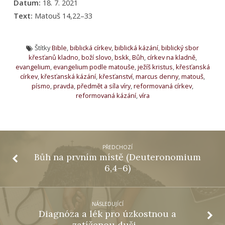
Datum:
18. 7. 2021
Text:
Matouš 14,22–33
Štítky
Bible
,
biblická církev
,
biblická kázání
,
biblický sbor
křesťanů kladno
,
boží slovo
,
bskk
,
Bůh
,
církev na kladně
,
evangelium
,
evangelium podle matouše
,
ježíš kristus
,
křesťanská
církev
,
křesťanská kázání
,
křesťanství
,
marcus denny
,
matouš
,
písmo
,
pravda
,
předmět a síla víry
,
reformovaná církev
,
reformovaná kázání
,
víra
PŘEDCHOZÍ
Bůh na prvním místě (Deuteronomium
6,4–6)
NÁSLEDUJÍCÍ
Diagnóza a lék pro úzkostnou a
zatíženou duši…