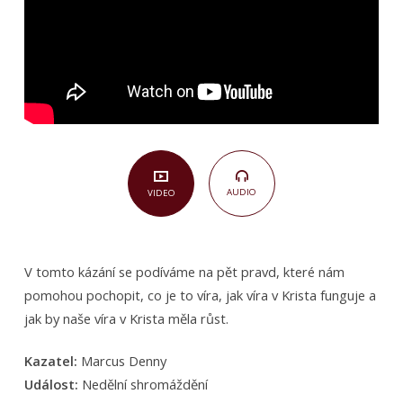
víry
(Matouš
14,22–
33)
AUDIO
VIDEO
V tomto kázání se podíváme na pět pravd, které nám
pomohou pochopit, co je to víra, jak víra v Krista funguje a
jak by naše víra v Krista měla růst.
Kazatel:
Marcus Denny
Událost:
Nedělní shromáždění