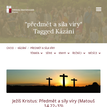
"předmět a síla víry"
Tagged Kázání
ÚVOD
/
KÁZÁNÍ
/
PŘEDMĚT A SÍLA VÍRY
TÉMATA
SÉRIE
KNIHY
ŘEČNÍCI
MĚSÍCE
"předmět
a
síla
víry"
Tagged
Ježíš Kristus: Předmět a síly víry (Matouš
Kázání
14,22–33)