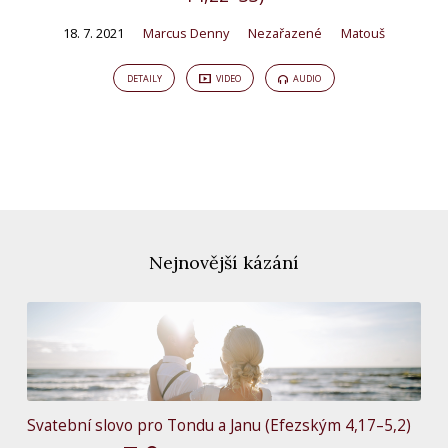
18. 7. 2021
Marcus Denny
Nezařazené
Matouš
DETAILY
VIDEO
AUDIO
Nejnovější kázání
Svatební slovo pro Tondu a Janu (Efezským 4,17–5,2)