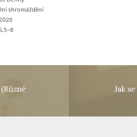
ní shromáždění
 2020
6,5–8
t (Různé
Jak se