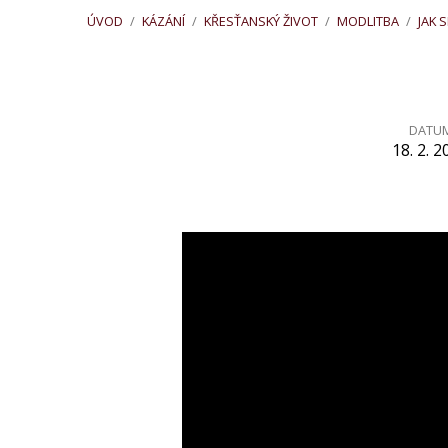
ÚVOD
/
KÁZÁNÍ
/
KŘESŤANSKÝ ŽIVOT
/
MODLITBA
/
JAK 
DATU
18. 2. 2
Jak
se
modlit
biblicky
(1. část)