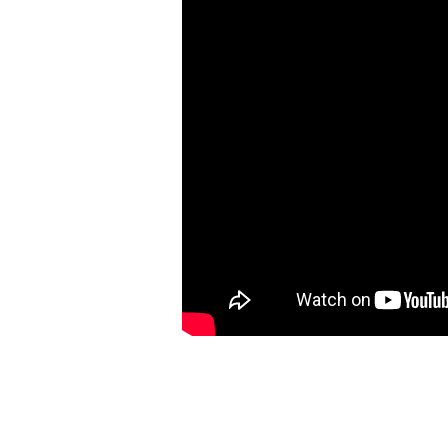
(Matouš
6,5–
8)