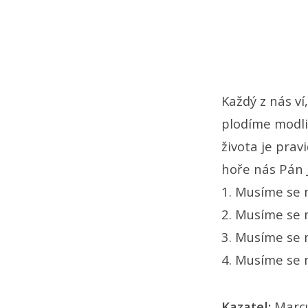
Každý z nás ví
plodíme modli
života je pra
hoře nás Pán J
1. Musíme se 
2. Musíme se 
3. Musíme se m
4. Musíme se m
Kazatel:
Marc