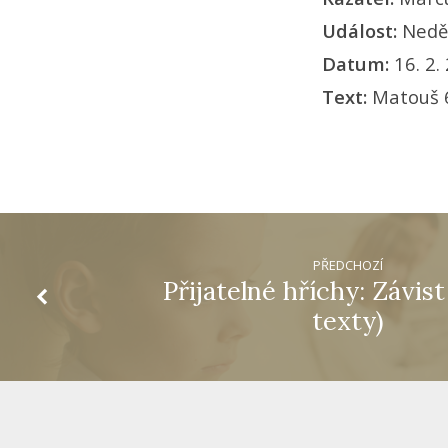
Událost:
Neděl
Datum:
16. 2.
Text:
Matouš 
PŘEDCHOZÍ
Přijatelné hříchy: Závis
texty)