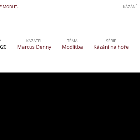
SE MODLIT…
KÁZÁNÍ
M
KAZATEL
TÉMA
SÉRIE
020
Marcus Denny
Modlitba
Kázání na hoře