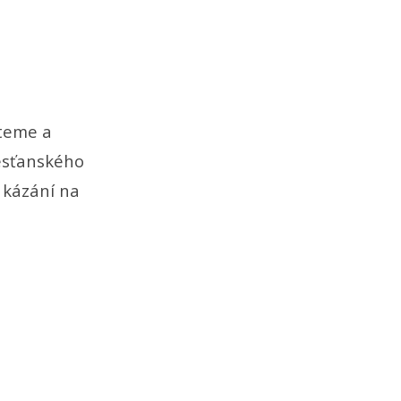
steme a
řesťanského
 kázání na