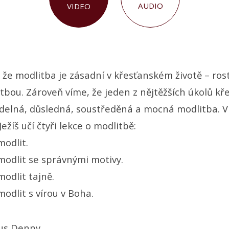
AUDIO
VIDEO
, že modlitba je zásadní v křesťanském životě – ro
tbou. Zároveň víme, že jeden z nějtěžších úkolů k
videlná, důsledná, soustředěná a mocná modlitba. V
ežíš učí čtyři lekce o modlitbě:
modlit.
modlit se správnými motivy.
odlit tajně.
odlit s vírou v Boha.
us Denny