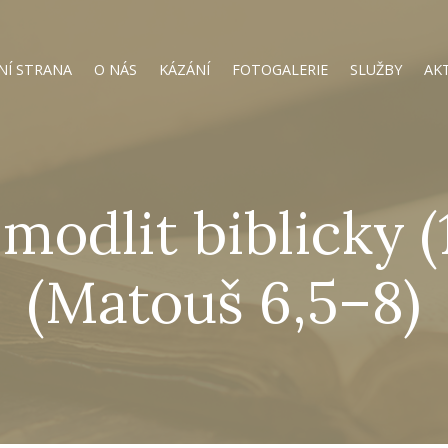
NÍ STRANA
O NÁS
KÁZÁNÍ
FOTOGALERIE
SLUŽBY
AK
 modlit biblicky (1
(Matouš 6,5–8)