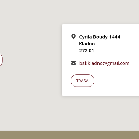
Cyrila Boudy 1444
Kladno
272 01
bskkladno@gmail.com
TRASA