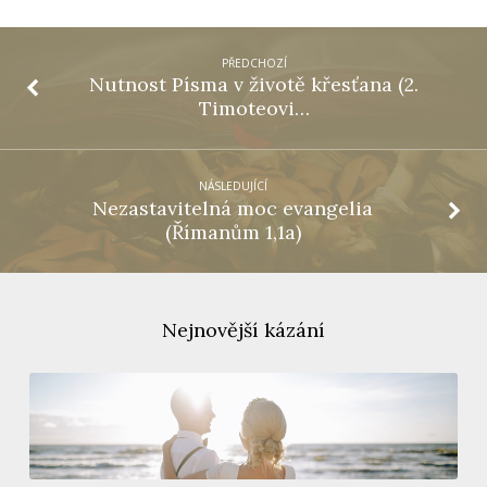
PŘEDCHOZÍ
Nutnost Písma v životě křesťana (2.
Timoteovi…
NÁSLEDUJÍCÍ
Nezastavitelná moc evangelia
(Římanům 1,1a)
Nejnovější kázání