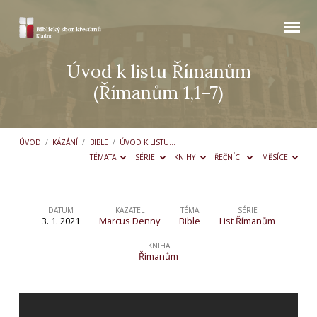
Úvod k listu Římanům
(Římanům 1,1–7)
ÚVOD
/
KÁZÁNÍ
/
BIBLE
/
ÚVOD K LISTU…
TÉMATA
SÉRIE
KNIHY
ŘEČNÍCI
MĚSÍCE
DATUM
KAZATEL
TÉMA
SÉRIE
3. 1. 2021
Marcus Denny
Bible
List Římanům
Úvod
k listu
KNIHA
Římanům
Římanům
(Římanům
1,1–