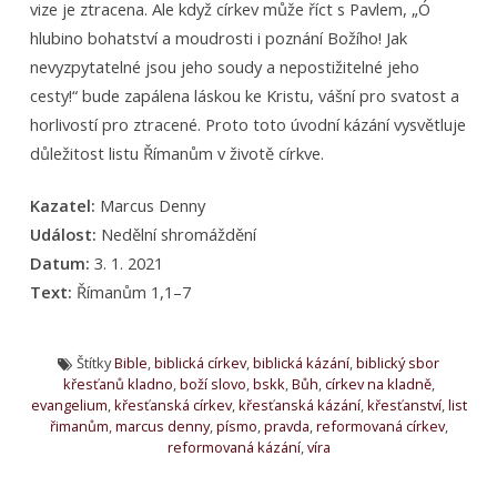
vize je ztracena. Ale když církev může říct s Pavlem, „Ó
hlubino bohatství a moudrosti i poznání Božího! Jak
nevyzpytatelné jsou jeho soudy a nepostižitelné jeho
cesty!“ bude zapálena láskou ke Kristu, vášní pro svatost a
horlivostí pro ztracené. Proto toto úvodní kázání vysvětluje
důležitost listu Římanům v životě církve.
Kazatel:
Marcus Denny
Událost:
Nedělní shromáždění
Datum:
3. 1. 2021
Text:
Římanům 1,1–7
Štítky
Bible
,
biblická církev
,
biblická kázání
,
biblický sbor
křesťanů kladno
,
boží slovo
,
bskk
,
Bůh
,
církev na kladně
,
evangelium
,
křesťanská církev
,
křesťanská kázání
,
křesťanství
,
list
řimanům
,
marcus denny
,
písmo
,
pravda
,
reformovaná církev
,
reformovaná kázání
,
víra