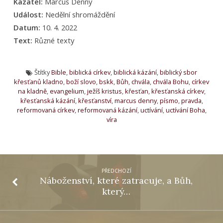
Kazatel:
Marcus Denny
Událost:
Nedělní shromáždění
Datum:
10. 4. 2022
Text:
Různé texty
Štítky
Bible
,
biblická církev
,
biblická kázání
,
biblický sbor
křesťanů kladno
,
boží slovo
,
bskk
,
Bůh
,
chvála
,
chvála Bohu
,
církev
na kladně
,
evangelium
,
ježíš kristus
,
křesťan
,
křesťanská církev
,
křesťanská kázání
,
křesťanství
,
marcus denny
,
písmo
,
pravda
,
reformovaná církev
,
reformovaná kázání
,
uctívání
,
uctívání Boha
,
víra
PŘEDCHOZÍ
Náboženství, které zatracuje, a Bůh,
který…