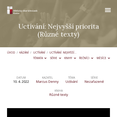
Uctívání: Nejvyšší priorita
(Různé texty)
ÚVOD
/
KÁZÁNÍ
/
UCTÍVÁNÍ
/
UCTÍVÁNÍ: NEJVYŠŠÍ…
TÉMATA
SÉRIE
KNIHY
ŘEČNÍCI
MĚSÍCE
DATUM
KAZATEL
TÉMA
SÉRIE
10. 4. 2022
Marcus Denny
Uctívání
Nezařazené
Uctívání:
Nejvyšší
KNIHA
Různé texty
priorita
(Různé
texty)