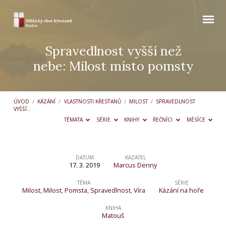
Spravedlnost vyšší než
nebe: Milost místo pomsty
ÚVOD
/
KÁZÁNÍ
/
VLASTNOSTI KŘESŤANŮ
/
MILOST
/
SPRAVEDLNOST
VYŠŠÍ…
TÉMATA
SÉRIE
KNIHY
ŘEČNÍCI
MĚSÍCE
DATUM
KAZATEL
17. 3. 2019
Marcus Denny
Spravedlnost
vyšší
TÉMA
SÉRIE
Milost
,
Milost
,
Pomsta
,
Spravedlnost
,
Víra
Kázání na hoře
než
KNIHA
nebe:
Matouš