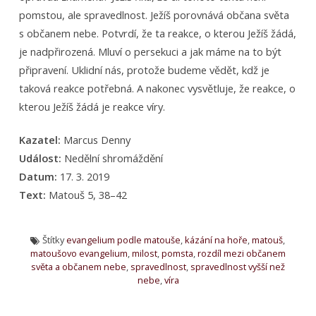
pomstou, ale spravedlnost. Ježíš porovnává občana světa
s občanem nebe. Potvrdí, že ta reakce, o kterou Ježíš žádá,
je nadpřirozená. Mluví o persekuci a jak máme na to být
připravení. Uklidní nás, protože budeme vědět, kdž je
taková reakce potřebná. A nakonec vysvětluje, že reakce, o
kterou Ježíš žádá je reakce víry.
Kazatel:
Marcus Denny
Událost:
Nedělní shromáždění
Datum:
17. 3. 2019
Text:
Matouš 5, 38–42
Štítky
evangelium podle matouše
,
kázání na hoře
,
matouš
,
matoušovo evangelium
,
milost
,
pomsta
,
rozdíl mezi občanem
světa a občanem nebe
,
spravedlnost
,
spravedlnost vyšší než
nebe
,
víra