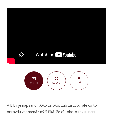
Milost
místo
pomsty
ULOŽIT
AUDIO
VIDEO
V Bibli je napsano, „Oko za oko, zub za zub,“ ale co to
opravdu znamená? Ježíš říká, že cíl tohoto textu není