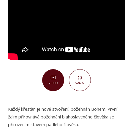
(Žalm
1)
AUDIO
VIDEO
Každý křesťan je nové stvoření, požehnán Bohem. První
žalm přirovnává požehnání blahoslaveného člověka se
přirozením stavem padlého člověka.