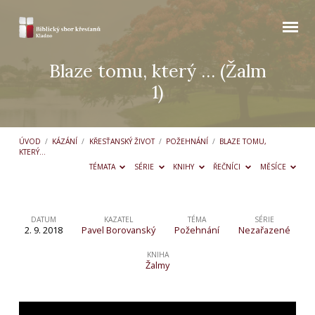
Blaze tomu, který … (Žalm
1)
ÚVOD
/
KÁZÁNÍ
/
KŘESŤANSKÝ ŽIVOT
/
POŽEHNÁNÍ
/
BLAZE TOMU,
KTERÝ…
TÉMATA
SÉRIE
KNIHY
ŘEČNÍCI
MĚSÍCE
DATUM
KAZATEL
TÉMA
SÉRIE
2. 9. 2018
Pavel Borovanský
Požehnání
Nezařazené
Blaze
tomu,
KNIHA
Žalmy
který
…