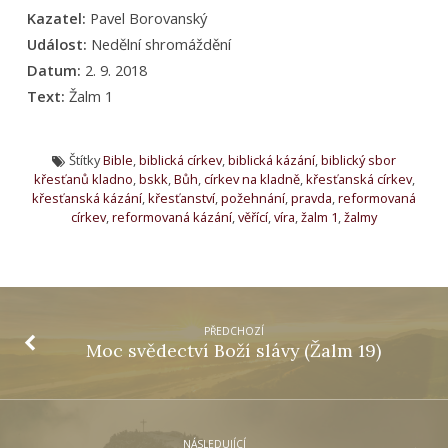
Kazatel:
Pavel Borovanský
Událost:
Nedělní shromáždění
Datum:
2. 9. 2018
Text:
Žalm 1
Štítky
Bible
,
biblická církev
,
biblická kázání
,
biblický sbor
křesťanů kladno
,
bskk
,
Bůh
,
církev na kladně
,
křesťanská církev
,
křesťanská kázání
,
křesťanství
,
požehnání
,
pravda
,
reformovaná
církev
,
reformovaná kázání
,
věřící
,
víra
,
žalm 1
,
žalmy
PŘEDCHOZÍ
Moc svědectví Boží slávy (Žalm 19)
NÁSLEDUJÍCÍ