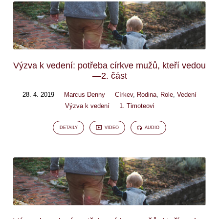
Výzva k vedení: potřeba církve mužů, kteří vedou
—2. část
28. 4. 2019
Marcus Denny
Církev
,
Rodina
,
Role
,
Vedení
Výzva k vedení
1. Timoteovi
DETAILY
VIDEO
AUDIO