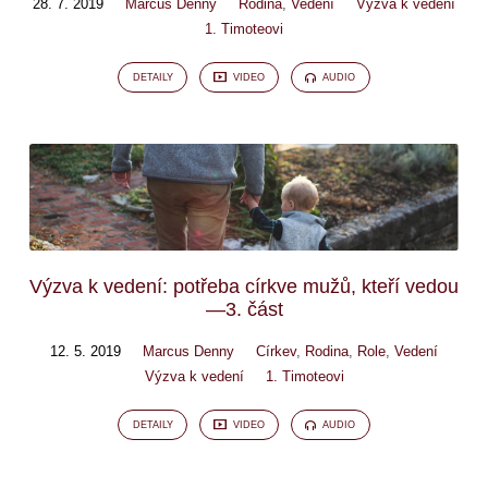
28. 7. 2019
Marcus Denny
Rodina
,
Vedení
Výzva k vedení
1. Timoteovi
DETAILY
VIDEO
AUDIO
Výzva k vedení: potřeba církve mužů, kteří vedou
—3. část
12. 5. 2019
Marcus Denny
Církev
,
Rodina
,
Role
,
Vedení
Výzva k vedení
1. Timoteovi
DETAILY
VIDEO
AUDIO