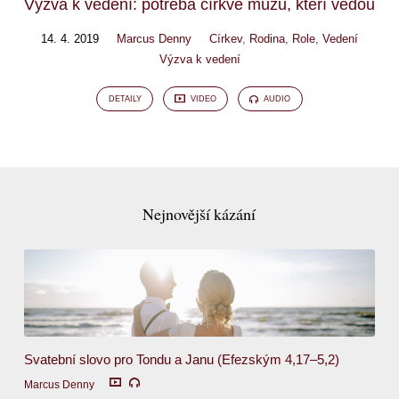
Výzva k vedení: potřeba církve mužů, kteří vedou
14. 4. 2019
Marcus Denny
Církev
,
Rodina
,
Role
,
Vedení
Výzva k vedení
DETAILY
VIDEO
AUDIO
Nejnovější kázání
Svatební slovo pro Tondu a Janu (Efezským 4,17–5,2)
Marcus Denny