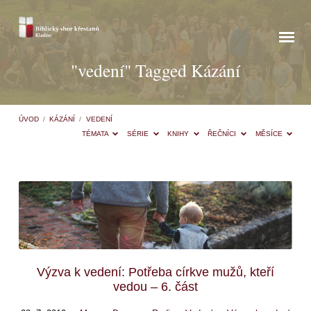
"vedení" Tagged Kázání
ÚVOD
/
KÁZÁNÍ
/
VEDENÍ
TÉMATA
SÉRIE
KNIHY
ŘEČNÍCI
MĚSÍCE
"vedení"
Tagged
Kázání
Výzva k vedení: Potřeba církve mužů, kteří
vedou – 6. část