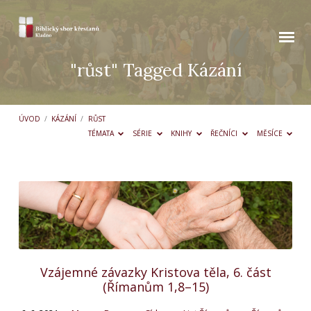
"růst" Tagged Kázání
ÚVOD
/
KÁZÁNÍ
/
RŮST
TÉMATA
SÉRIE
KNIHY
ŘEČNÍCI
MĚSÍCE
"růst"
Tagged
Kázání
Vzájemné závazky Kristova těla, 6. část
(Římanům 1,8–15)