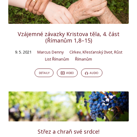
Vzájemné závazky Kristova těla, 4. část
(Římanům 1,8–15)
9. 5. 2021
Marcus Denny
Církev
,
Křesťanský život
,
Růst
List Římanům
Římanům
DETAILY
VIDEO
AUDIO
Střez a chraň své srdce!