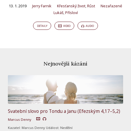
13. 1. 2019
Jerry Farnik
Křesťanský život
,
Růst
Nezařazené
Lukáš
,
Přísloví
DETAILY
VIDEO
AUDIO
Nejnovější kázání
Svatební slovo pro Tondu a Janu (Efezským 4,17–5,2)
Marcus Denny
Kazatel: Marcus Denny Událost: Nedělní