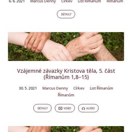
6. 6. 2021
Marcus Denny
Církev
List Římanům
Římanům
DETAILY
Vzájemné závazky Kristova těla, 5. část
(Římanům 1,8–15)
30. 5. 2021
Marcus Denny
Církev
List Římanům
Římanům
DETAILY
VIDEO
AUDIO