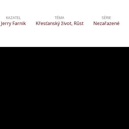
KAZATEL
TÉMA
SÉRIE
Jerry Farnik
Křesťanský život
,
Růst
Nezařazené