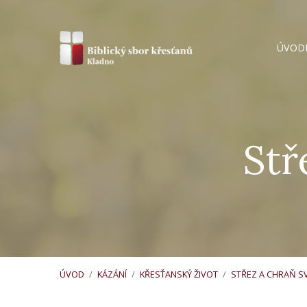
ÚVOD
Stř
ÚVOD
/
KÁZÁNÍ
/
KŘESŤANSKÝ ŽIVOT
/
STŘEZ A CHRAŇ S