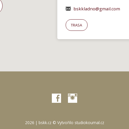
bskkladno@gmail.com
TRASA
2026 | bskk.cz © Vytvořilo
studiokoumal.cz