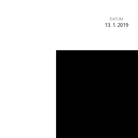
DATUM
13. 1. 2019
Střez
a
chraň
své
srdce!