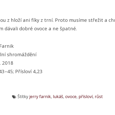
u z hloží ani fíky z trní. Proto musíme střežit a ch
m dávali dobré ovoce a ne špatné.
 Farnik
lní shromáždění
. 2018
43–45; Přísloví 4,23
Štítky
jerry farnik
,
lukáš
,
ovoce
,
přísloví
,
růst