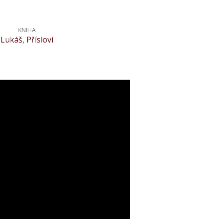
KNIHA
Lukáš
,
Přísloví