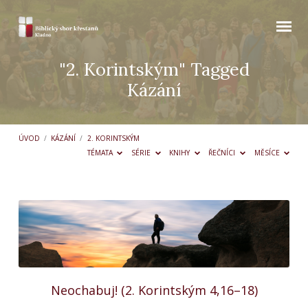
"2. Korintským" Tagged
Kázání
ÚVOD
/
KÁZÁNÍ
/
2. KORINTSKÝM
TÉMATA
SÉRIE
KNIHY
ŘEČNÍCI
MĚSÍCE
"2.
Korintským"
Tagged
Kázání
Neochabuj! (2. Korintským 4,16–18)