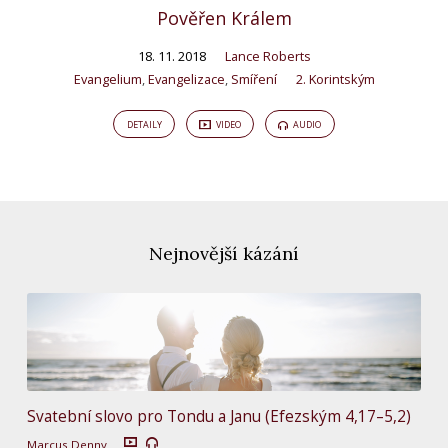
Pověřen Králem
18. 11. 2018
Lance Roberts
Evangelium
,
Evangelizace
,
Smíření
2. Korintským
DETAILY
VIDEO
AUDIO
Nejnovější kázání
Svatební slovo pro Tondu a Janu (Efezským 4,17–5,2)
Marcus Denny