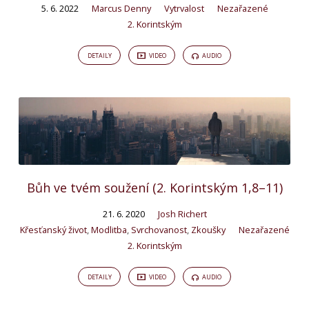
5. 6. 2022
Marcus Denny
Vytrvalost
Nezařazené
2. Korintským
DETAILY
VIDEO
AUDIO
Bůh ve tvém soužení (2. Korintským 1,8–11)
21. 6. 2020
Josh Richert
Křesťanský život
,
Modlitba
,
Svrchovanost
,
Zkoušky
Nezařazené
2. Korintským
DETAILY
VIDEO
AUDIO