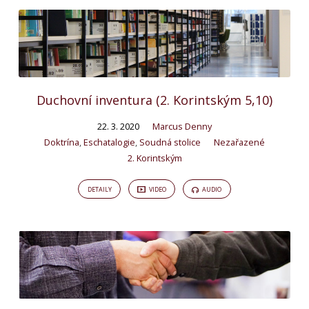
Duchovní inventura (2. Korintským 5,10)
22. 3. 2020
Marcus Denny
Doktrína
,
Eschatalogie
,
Soudná stolice
Nezařazené
2. Korintským
DETAILY
VIDEO
AUDIO