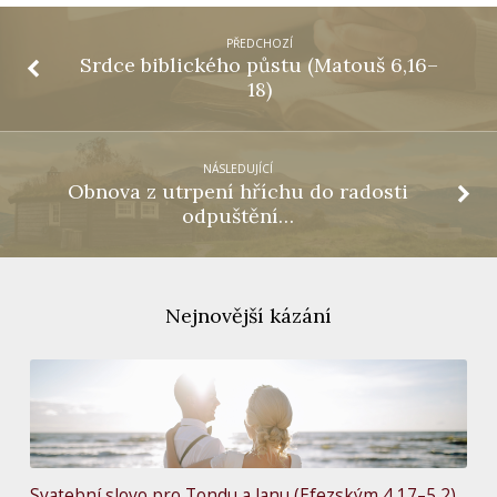
PŘEDCHOZÍ
Srdce biblického půstu (Matouš 6,16–
18)
NÁSLEDUJÍCÍ
Obnova z utrpení hříchu do radosti
odpuštění…
Nejnovější kázání
Svatební slovo pro Tondu a Janu (Efezským 4,17–5,2)