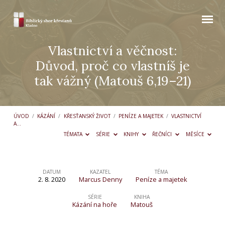
Vlastnictví a věčnost:
Důvod, proč co vlastníš je
tak vážný (Matouš 6,19–21)
ÚVOD
/
KÁZÁNÍ
/
KŘESŤANSKÝ ŽIVOT
/
PENÍZE A MAJETEK
/
VLASTNICTVÍ
A…
TÉMATA
SÉRIE
KNIHY
ŘEČNÍCI
MĚSÍCE
DATUM
KAZATEL
TÉMA
2. 8. 2020
Marcus Denny
Peníze a majetek
Vlastnictví
a
SÉRIE
KNIHA
Kázání na hoře
Matouš
věčnost: