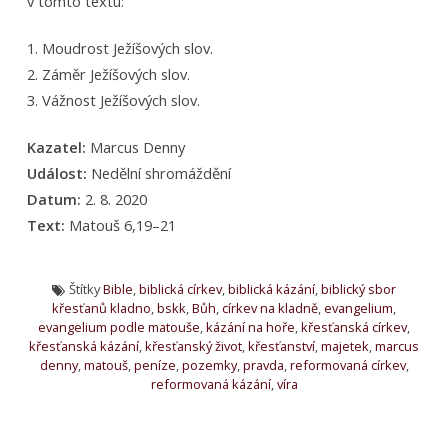
v tomto textu:
1. Moudrost Ježíšových slov.
2. Záměr Ježíšových slov.
3. Vážnost Ježíšových slov.
Kazatel:
Marcus Denny
Událost:
Nedělní shromáždění
Datum:
2. 8. 2020
Text:
Matouš 6,19–21
Štítky
Bible
,
biblická církev
,
biblická kázání
,
biblický sbor
křesťanů kladno
,
bskk
,
Bůh
,
církev na kladně
,
evangelium
,
evangelium podle matouše
,
kázání na hoře
,
křesťanská církev
,
křesťanská kázání
,
křesťanský život
,
křesťanství
,
majetek
,
marcus
denny
,
matouš
,
peníze
,
pozemky
,
pravda
,
reformovaná církev
,
reformovaná kázání
,
víra