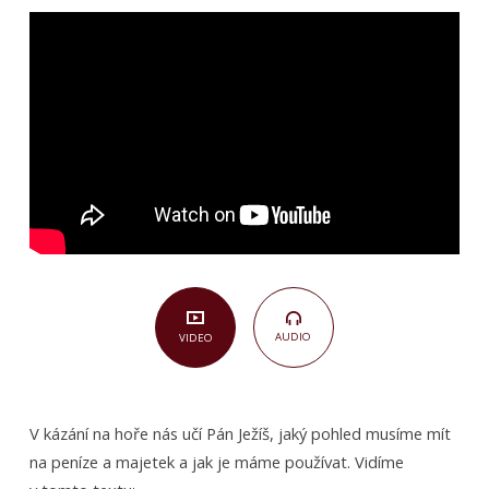
Důvod,
proč
co
vlastníš
je
tak
vážný
(Matouš
6,19–
21)
AUDIO
VIDEO
V kázání na hoře nás učí Pán Ježíš, jaký pohled musíme mít
na peníze a majetek a jak je máme používat. Vidíme