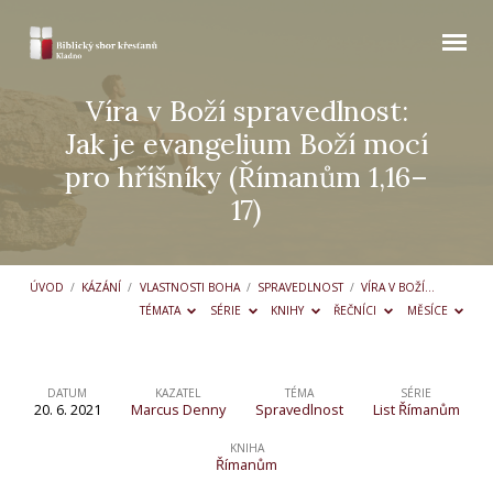
Víra v Boží spravedlnost:
Jak je evangelium Boží mocí
pro hříšníky (Římanům 1,16–
17)
ÚVOD
/
KÁZÁNÍ
/
VLASTNOSTI BOHA
/
SPRAVEDLNOST
/
VÍRA V BOŽÍ…
TÉMATA
SÉRIE
KNIHY
ŘEČNÍCI
MĚSÍCE
DATUM
KAZATEL
TÉMA
SÉRIE
20. 6. 2021
Marcus Denny
Spravedlnost
List Římanům
Víra
v Boží
KNIHA
Římanům
spravedlnost: