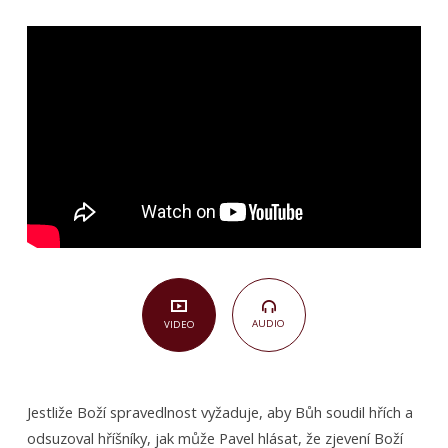
Jak
je
evangelium
Boží
mocí
pro
hříšníky
(Římanům
1,16–
17)
AUDIO
VIDEO
Jestliže Boží spravedlnost vyžaduje, aby Bůh soudil hřích a
odsuzoval hříšníky, jak může Pavel hlásat, že zjevení Boží