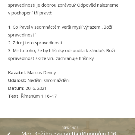
spravedlnosti je dobrou zprávou? Odpověď nalezneme
v pochopení tří pravd:
1. Co Pavel v sedmnáctém verši myslí výrazem „Boží
spravedlnost“
2. Zdroj této spravedlnosti
3. Místo toho, že by hříšníky odsoudila k záhubě, Boží
spravedlnost skrze víru zachraňuje hříšníky.
Kazatel:
Marcus Denny
Událost:
Nedělní shromáždění
Datum:
20. 6. 2021
Text:
Římanům 1,16–17
PŘEDCHOZÍ
Moc Božího evangelia (Římanům 1,16–