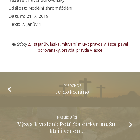
Událost:
Nedělní shromáždění
Datum:
21. 7. 2019
Text:
2. Janův 1
Štítky
2. list janův
,
láska
,
mluvení
,
mluvit pravda v lásce
,
pavel
borovanský
,
pravda
,
pravda v lásce
PŘEDCHOZÍ
Je dokonáno!
NÁSLEDUJÍCÍ
Výzva k vedení: Potřeba církve mužů,
kteří vedou…