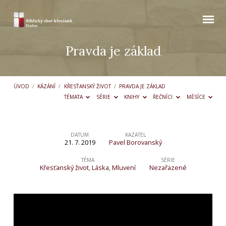
Pravda je základ
ÚVOD
/
KÁZÁNÍ
/
KŘESŤANSKÝ ŽIVOT
/
PRAVDA JE ZÁKLAD
TÉMATA
SÉRIE
KNIHY
ŘEČNÍCI
MĚSÍCE
DATUM
KAZATEL
21. 7. 2019
Pavel Borovanský
Pravda
je
TÉMA
SÉRIE
Křesťanský život
,
Láska
,
Mluvení
Nezařazené
základ