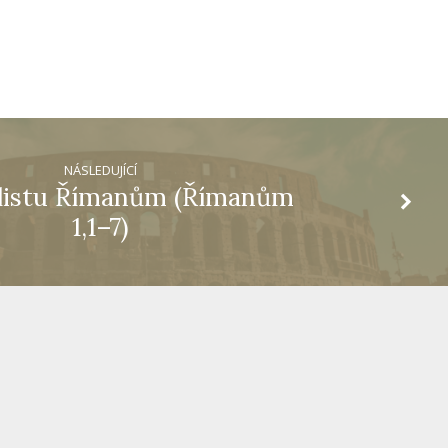
NÁSLEDUJÍCÍ
listu Římanům (Římanům
1,1–7)