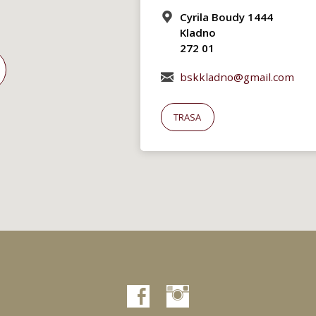
Cyrila Boudy 1444
Kladno
272 01
bskkladno@gmail.com
TRASA