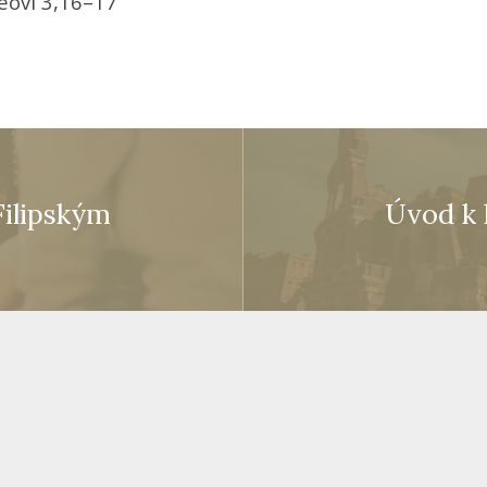
eovi 3,16–17
Filipským
Úvod k 