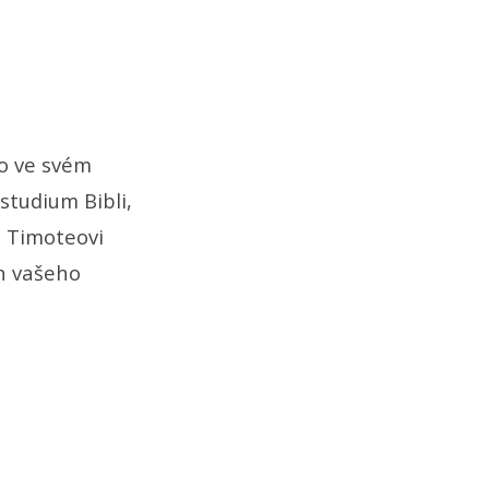
vo ve svém
 studium Bibli,
st Timoteovi
en vašeho