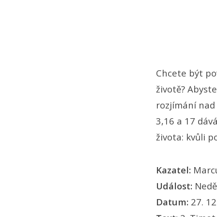
Timoteovi
3,16–
17)
Chcete být po
životě? Abyste
rozjímání nad 
3,16 a 17 dává
života: kvůli 
Kazatel:
Marc
Událost:
Nedě
Datum:
27. 12