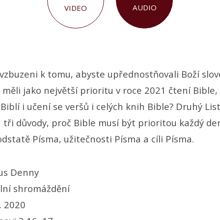
AUDIO
VIDEO
vzbuzeni k tomu, abyste upřednostňovali Boží slo
 měli jako největší prioritu v roce 2021 čtení Bible,
Biblí i učení se veršů i celých knih Bible? Druhý Li
 tři důvody, proč Bible musí být prioritou každý d
podstatě Písma, užitečnosti Písma a cíli Písma.
us Denny
lní shromáždění
. 2020