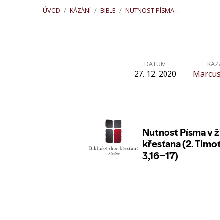
ÚVOD
/
KÁZÁNÍ
/
BIBLE
/
NUTNOST PÍSMA…
DATUM
KAZ
27. 12. 2020
Marcus
Nutnost
Písma
v životě
křesťana
(2.