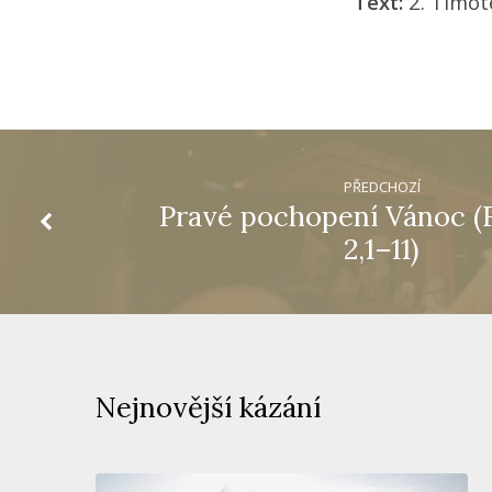
Text:
2. Timot
PŘEDCHOZÍ
Pravé pochopení Vánoc (
2,1–11)
Nejnovější kázání