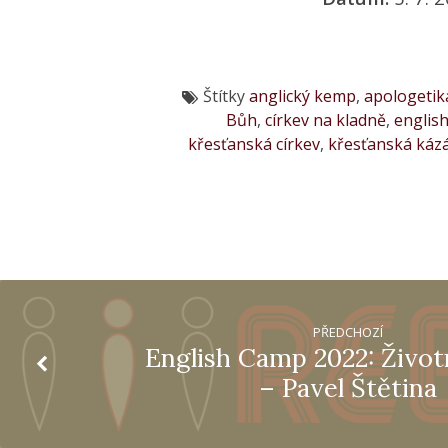
Štítky
anglický kemp
,
apologetik
Bůh
,
církev na kladně
,
englis
křesťanská církev
,
křesťanská káz
PŘEDCHOZÍ
English Camp 2022: Život
– Pavel Štětina