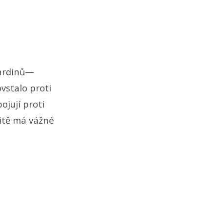
 hrdinů—
vstalo proti
ojují proti
ritě má vážné