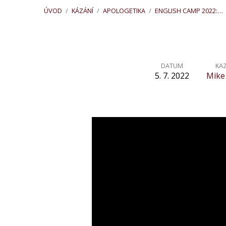
ÚVOD
/
KÁZÁNÍ
/
APOLOGETIKA
/
ENGLISH CAMP 2022:…
DATUM
KA
5. 7. 2022
Mike
English
Camp
2022:
Vzpoura
proti