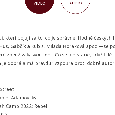
AUDIO
VIDEO
i, kteří bojují za to, co je správné. Hodně českých
 Hus, Gabčík a Kubiš, Milada Horáková apod.—se po
ré zneuživaly svou moc. Co se ale stane, když lidé b
rá je dobrá a má pravdu? Vzpoura proti dobré auto
Street
niel Adamovský
ish Camp 2022: Rebel
2022