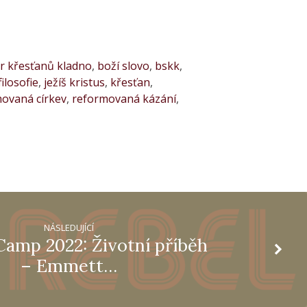
or křesťanů kladno
,
boží slovo
,
bskk
,
filosofie
,
ježíš kristus
,
křesťan
,
ovaná církev
,
reformovaná kázání
,
NÁSLEDUJÍCÍ
Camp 2022: Životní příběh
– Emmett…