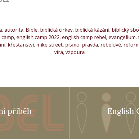
a
,
autorita
,
Bible
,
biblická církev
,
biblická kázání
,
biblický sb
h camp
,
english camp 2022
,
english camp rebel
,
evangelium
,
ání
,
křesťanství
,
mike street
,
písmo
,
pravda
,
rebelové
,
reform
víra
,
vzpoura
ní příběh
English 