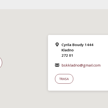
Cyrila Boudy 1444
Kladno
272 01
bskkladno@gmail.com
TRASA