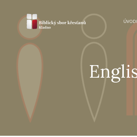
ÚVOD
Engli