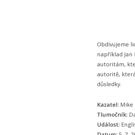
Obdivujeme lid
například Jan
autoritám, kte
autoritě, kte
důsledky.
Kazatel:
Mike 
Tlumočník:
Da
Událost:
Engl
Datum:
5. 7. 