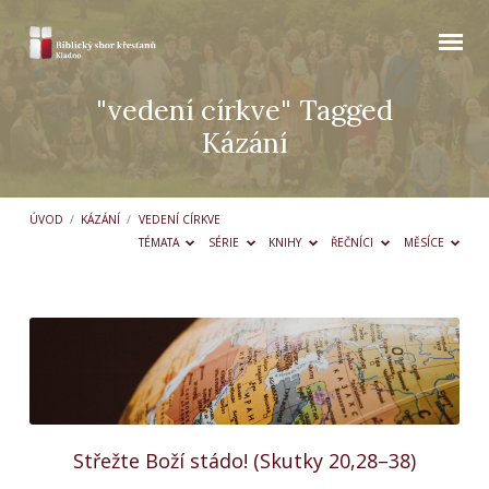
"vedení církve" Tagged
Kázání
ÚVOD
/
KÁZÁNÍ
/
VEDENÍ CÍRKVE
TÉMATA
SÉRIE
KNIHY
ŘEČNÍCI
MĚSÍCE
"vedení
církve"
Tagged
Kázání
Střežte Boží stádo! (Skutky 20,28–38)