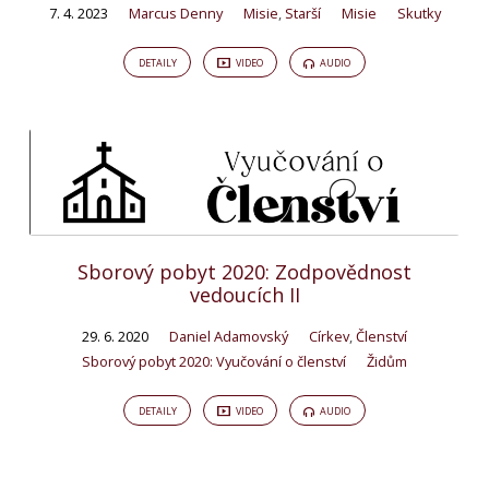
7. 4. 2023
Marcus Denny
Misie
,
Starší
Misie
Skutky
DETAILY
VIDEO
AUDIO
Sborový pobyt 2020: Zodpovědnost
vedoucích II
29. 6. 2020
Daniel Adamovský
Církev
,
Členství
Sborový pobyt 2020: Vyučování o členství
Židům
DETAILY
VIDEO
AUDIO