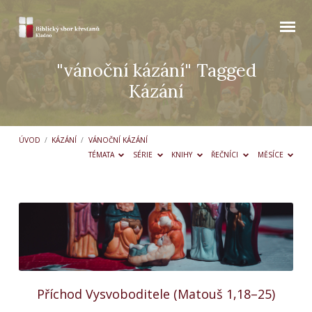
"vánoční kázání" Tagged
Kázání
ÚVOD
/
KÁZÁNÍ
/
VÁNOČNÍ KÁZÁNÍ
TÉMATA
SÉRIE
KNIHY
ŘEČNÍCI
MĚSÍCE
"vánoční
kázání"
Tagged
Kázání
Příchod Vysvoboditele (Matouš 1,18–25)