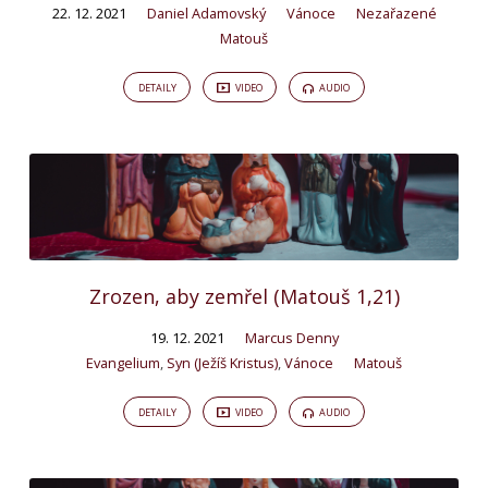
22. 12. 2021
Daniel Adamovský
Vánoce
Nezařazené
Matouš
DETAILY
VIDEO
AUDIO
Zrozen, aby zemřel (Matouš 1,21)
19. 12. 2021
Marcus Denny
Evangelium
,
Syn (Ježíš Kristus)
,
Vánoce
Matouš
DETAILY
VIDEO
AUDIO