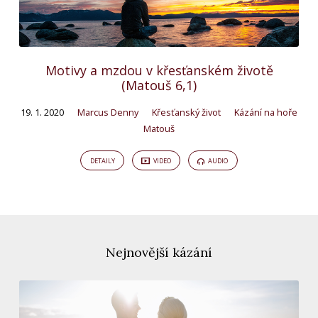
Motivy a mzdou v křesťanském životě
(Matouš 6,1)
19. 1. 2020
Marcus Denny
Křesťanský život
Kázání na hoře
Matouš
DETAILY
VIDEO
AUDIO
Nejnovější kázání