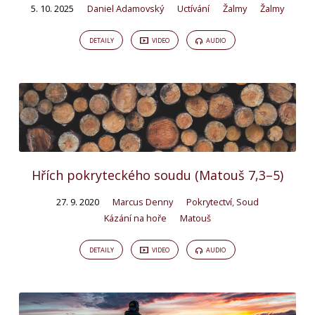
5. 10. 2025
Daniel Adamovský
Uctívání
Žalmy
Žalmy
DETAILY
VIDEO
AUDIO
Hřích pokryteckého soudu (Matouš 7,3–5)
27. 9. 2020
Marcus Denny
Pokrytectví
,
Soud
Kázání na hoře
Matouš
DETAILY
VIDEO
AUDIO