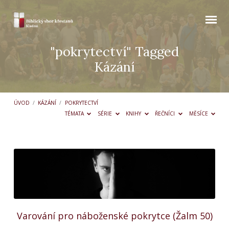
"pokrytectví" Tagged
Kázání
ÚVOD
/
KÁZÁNÍ
/
POKRYTECTVÍ
TÉMATA
SÉRIE
KNIHY
ŘEČNÍCI
MĚSÍCE
"pokrytectví"
Tagged
Kázání
Varování pro náboženské pokrytce (Žalm 50)