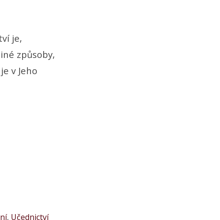
ví je,
diné způsoby,
je v Jeho
ní
,
Učednictví