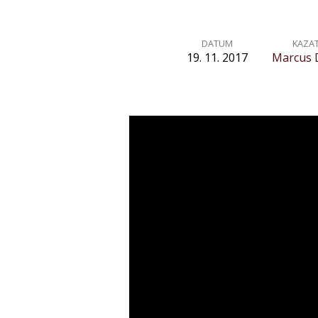
DATUM
KAZA
19. 11. 2017
Marcus 
Úvod
ke
kázání
na
hoře