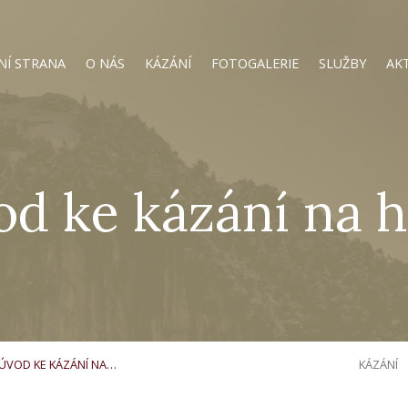
NÍ STRANA
O NÁS
KÁZÁNÍ
FOTOGALERIE
SLUŽBY
AK
d ke kázání na 
ÚVOD KE KÁZÁNÍ NA…
KÁZÁNÍ