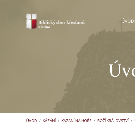
ÚVOD
Úvo
ÚVOD
/
KÁZÁNÍ
/
KÁZÁNÍ NA HOŘE
/
BOŽÍ KRÁLOVSTVÍ
/