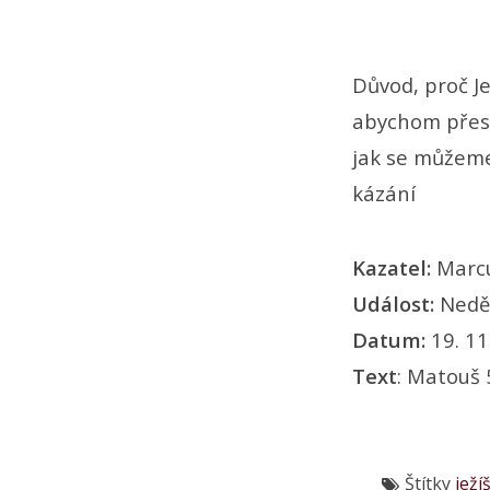
Důvod, proč Je
abychom přesta
jak se můžeme 
kázání
Kazatel:
Marc
Událost:
Nedě
Datum:
19. 11
Text
: Matouš 
Štítky
ježí