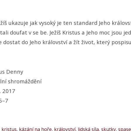
žíš ukazuje jak vysoký je ten standard Jeho královst
li doufat v se be. Ježíš Kristus a Jeho moc jsou je
dostat do Jeho království a žít život, který pospisu
us Denny
lní shromáždění
. 2017
5–7
š kristus
,
kázání na hoře
,
království
,
lidská síla
,
skutky
,
spase