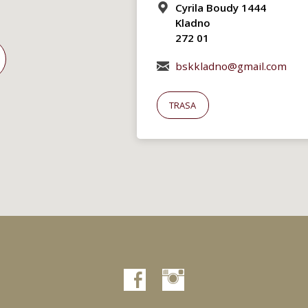
Cyrila Boudy 1444
Kladno
272 01
bskkladno@gmail.com
TRASA