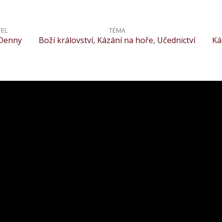
TEL
TÉMA
Denny
Boží království
,
Kázání na hoře
,
Učednictví
Ká