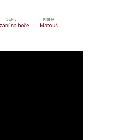
SÉRIE
KNIHA
zání na hoře
Matouš