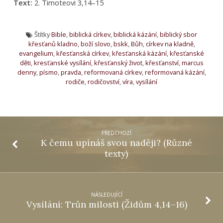
Text:
2. Timoteovi 3,14–15
Štítky
Bible
,
biblická církev
,
biblická kázání
,
biblický sbor
křesťanů kladno
,
boží slovo
,
bskk
,
Bůh
,
církev na kladně
,
evangelium
,
křesťanská církev
,
křesťanská kázání
,
křesťanské
děti
,
kresťanské vysílání
,
křesťanský život
,
křesťanství
,
marcus
denny
,
písmo
,
pravda
,
reformovaná církev
,
reformovaná kázání
,
rodiče
,
rodičovství
,
víra
,
vysílání
PŘEDCHOZÍ
K čemu upínáš svou naději? (Různé
texty)
NÁSLEDUJÍCÍ
Vysílání: Trůn milosti (Židům 4,14–16)