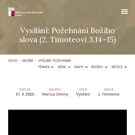
Vysílání: Požehnání Božího
slova (2. Timoteovi 3,14–15)
ÚVOD
/
KÁZÁNÍ
/
VYSÍLÁNÍ: POŽEHNÁNÍ…
TÉMATA
SÉRIE
KNIHY
ŘEČNÍCI
MĚSÍCE
DATUM
KAZATEL
SÉRIE
KNIHA
31. 3. 2020
Marcus Denny
Vysílání
2. Timoteovi
Vysílání:
Požehnání
Božího
slova
(2.