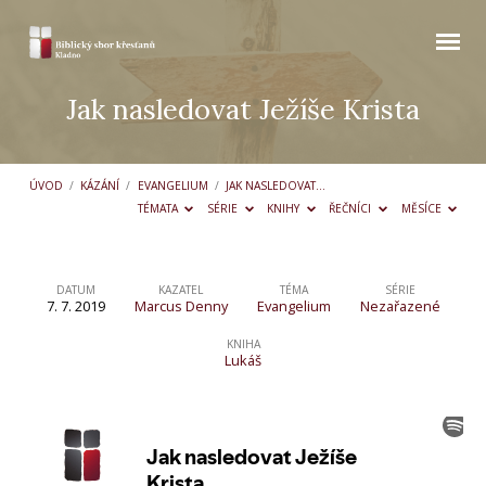
Jak nasledovat Ježíše Krista
ÚVOD
/
KÁZÁNÍ
/
EVANGELIUM
/
JAK NASLEDOVAT…
TÉMATA
SÉRIE
KNIHY
ŘEČNÍCI
MĚSÍCE
DATUM
KAZATEL
TÉMA
SÉRIE
7. 7. 2019
Marcus Denny
Evangelium
Nezařazené
Jak
nasledovat
KNIHA
Lukáš
Ježíše
Krista