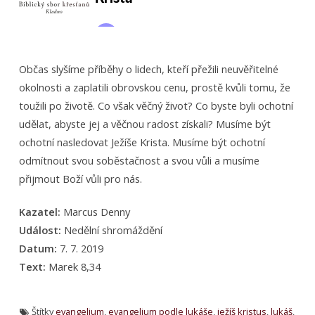
Občas slyšíme příběhy o lidech, kteří přežili neuvěřitelné
okolnosti a zaplatili obrovskou cenu, prostě kvůli tomu, že
toužili po životě. Co však věčný život? Co byste byli ochotní
udělat, abyste jej a věčnou radost získali? Musíme být
ochotní nasledovat Ježíše Krista. Musíme být ochotní
odmítnout svou soběstačnost a svou vůli a musíme
přijmout Boží vůli pro nás.
Kazatel:
Marcus Denny
Událost:
Nedělní shromáždění
Datum:
7. 7. 2019
Text:
Marek 8,34
Štítky
evangelium
,
evangelium podle lukáše
,
ježíš kristus
,
lukáš
,