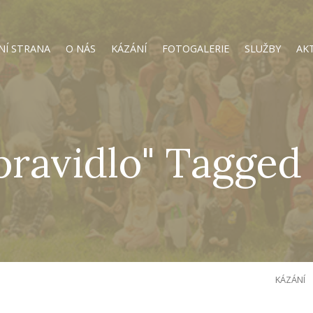
NÍ STRANA
O NÁS
KÁZÁNÍ
FOTOGALERIE
SLUŽBY
AK
 pravidlo" Tagged
KÁZÁNÍ