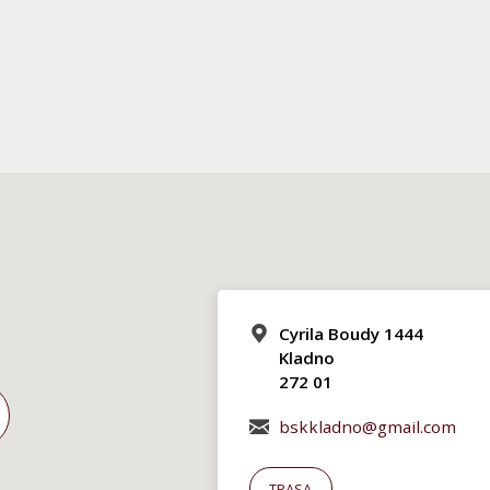
Cyrila Boudy 1444
Kladno
272 01
bskkladno@gmail.com
TRASA