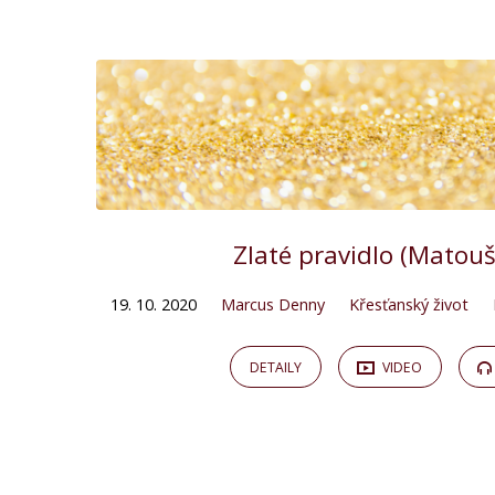
"zlaté
pravidlo"
Tagged
Kázání
Zlaté pravidlo (Matouš
19. 10. 2020
Marcus Denny
Křesťanský život
DETAILY
VIDEO