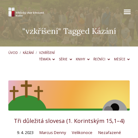
"vzkříšení" Tagged Kázání
ÚVOD
/
KÁZÁNÍ
/
VZKŘÍŠENÍ
TÉMATA
SÉRIE
KNIHY
ŘEČNÍCI
MĚSÍCE
"vzkříšení"
Tagged
Kázání
Tři důležitá slovesa (1. Korintským 15,1–4)
9. 4. 2023
Marcus Denny
Velikonoce
Nezařazené