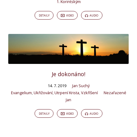
1. Korintským
DETAILY
VIDEO
AUDIO
Je dokonáno!
14. 7. 2019
Jan Suchý
Evangelium
,
Ukřižování
,
Utrpení Krista
,
Vzkříšení
Nezařazené
Jan
DETAILY
VIDEO
AUDIO