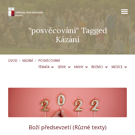
"posvěcování" Tagged
Kázání
ÚVOD
/
KÁZÁNÍ
/
POSVĚCOVÁNÍ
TÉMATA
SÉRIE
KNIHY
ŘEČNÍCI
MĚSÍCE
"posvěcování"
Tagged
Kázání
Boží předsevzetí (Různé texty)