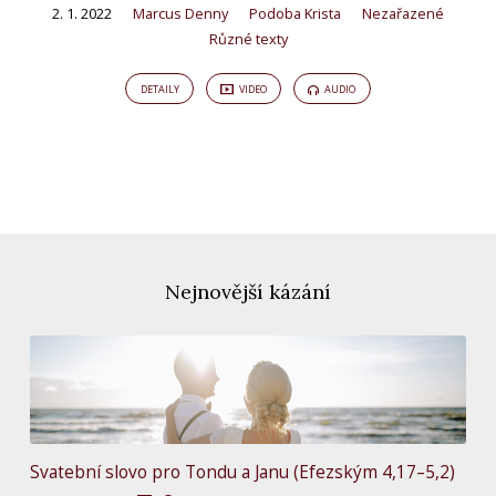
2. 1. 2022
Marcus Denny
Podoba Krista
Nezařazené
Různé texty
DETAILY
VIDEO
AUDIO
Nejnovější kázání
Svatební slovo pro Tondu a Janu (Efezským 4,17–5,2)