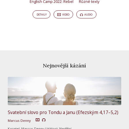
English Camp 2022: Rebel
Různé texty
DETAILY
VIDEO
AUDIO
Nejnovější kázání
Svatební slovo pro Tondu a Janu (Efezským 4,17–5,2)
Marcus Denny
Kazatel: Marcus Denny Událost: Nedělní