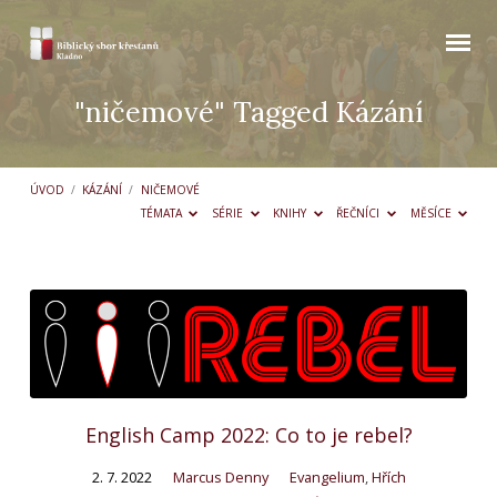
"ničemové" Tagged Kázání
ÚVOD
/
KÁZÁNÍ
/
NIČEMOVÉ
TÉMATA
SÉRIE
KNIHY
ŘEČNÍCI
MĚSÍCE
"ničemové"
Tagged
Kázání
English Camp 2022: Co to je rebel?
2. 7. 2022
Marcus Denny
Evangelium
,
Hřích