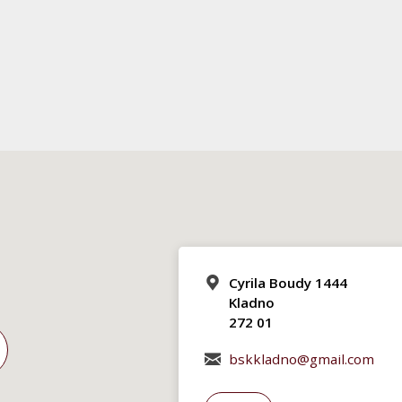
Cyrila Boudy 1444
Kladno
272 01
bskkladno@gmail.com