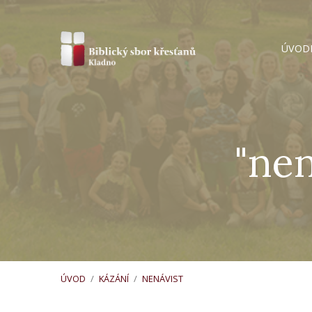
ÚVOD
"nen
ÚVOD
/
KÁZÁNÍ
/
NENÁVIST