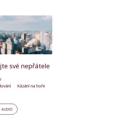
jte své nepřátele
y
dování
Kázání na hoře
AUDIO