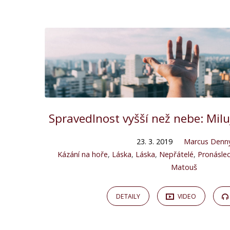
"nenávist"
Tagged
Kázání
Spravedlnost vyšší než nebe: Milu
23. 3. 2019
Marcus Denn
Kázání na hoře
,
Láska
,
Láska
,
Nepřátelé
,
Pronásle
Matouš
DETAILY
VIDEO