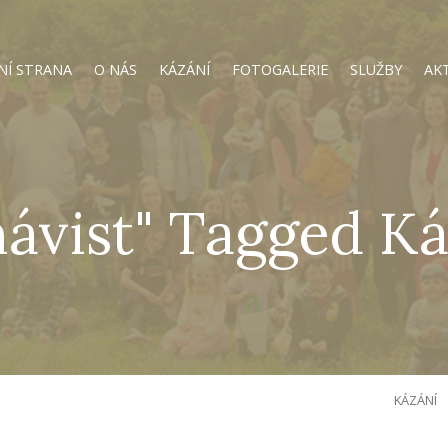
NÍ STRANA
O NÁS
KÁZÁNÍ
FOTOGALERIE
SLUŽBY
AK
ávist" Tagged Ká
KÁZÁNÍ