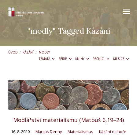
"modly" Tagged Kázání
ÚVOD
/
KÁZÁNÍ
/
MODLY
TÉMATA
SÉRIE
KNIHY
ŘEČNÍCI
MĚSÍCE
"modly"
Tagged
Kázání
Modlářství materialismu (Matouš 6,19–24)
16. 8. 2020
Marcus Denny
Materialismus
Kázání na hoře