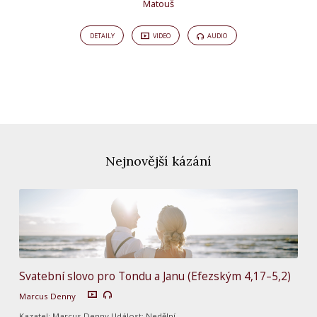
Matouš
DETAILY
VIDEO
AUDIO
Nejnovější kázání
Svatební slovo pro Tondu a Janu (Efezským 4,17–5,2)
Marcus Denny
Kazatel: Marcus Denny Událost: Nedělní