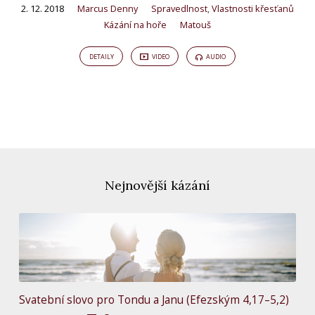
Kázání
2. 12. 2018
Marcus Denny
Spravedlnost
,
Vlastnosti křesťanů
Kázání na hoře
Matouš
DETAILY
VIDEO
AUDIO
Nejnovější kázání
Svatební slovo pro Tondu a Janu (Efezským 4,17–5,2)