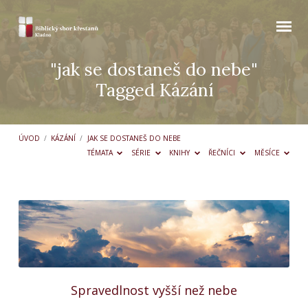
"jak se dostaneš do nebe"
Tagged Kázání
ÚVOD
/
KÁZÁNÍ
/
JAK SE DOSTANEŠ DO NEBE
TÉMATA
SÉRIE
KNIHY
ŘEČNÍCI
MĚSÍCE
"jak
se
dostaneš
do
nebe"
Spravedlnost vyšší než nebe
Tagged