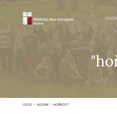
ÚVOD
"ho
ÚVOD
/
KÁZÁNÍ
/
HOŘKOST