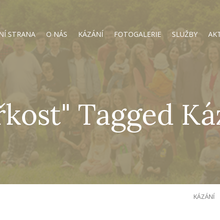
NÍ STRANA
O NÁS
KÁZÁNÍ
FOTOGALERIE
SLUŽBY
AK
řkost" Tagged Ká
KÁZÁNÍ