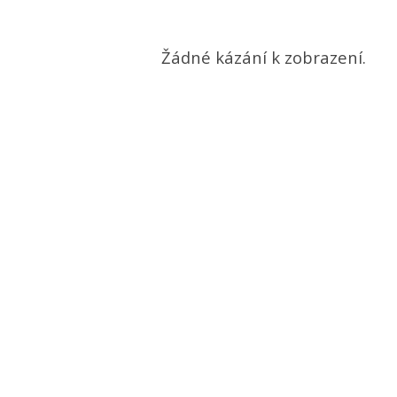
"hořkost"
Žádné kázání k zobrazení.
Tagged
Kázání