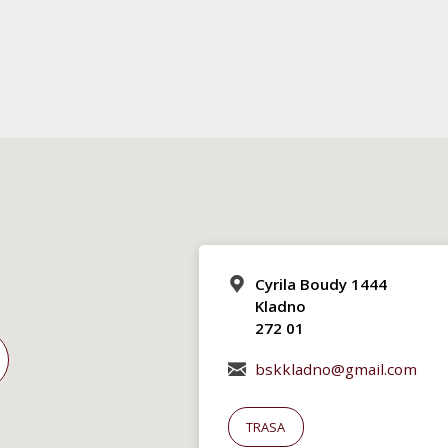
Cyrila Boudy 1444
Kladno
272 01
bskkladno@gmail.com
TRASA