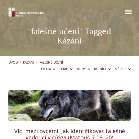
"falešné učení" Tagged
Kázání
ÚVOD
/
KÁZÁNÍ
/
FALEŠNÉ UČENÍ
TÉMATA
SÉRIE
KNIHY
ŘEČNÍCI
MĚSÍCE
"falešné
učení"
Tagged
Kázání
Vlci mezi ovcemi: Jak identifikovat falešné
vedoucí v církvi (Matouš 7,15–20)