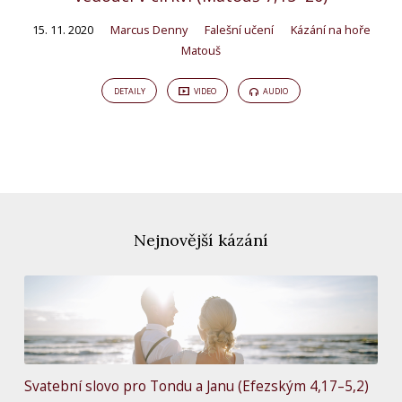
15. 11. 2020
Marcus Denny
Falešní učení
Kázání na hoře
Matouš
DETAILY
VIDEO
AUDIO
Nejnovější kázání
Svatební slovo pro Tondu a Janu (Efezským 4,17–5,2)